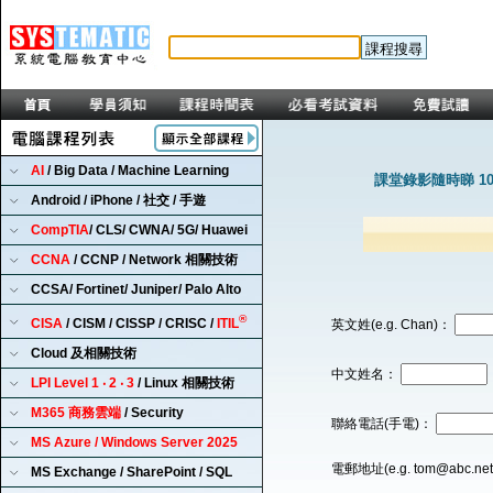
AI
/ Big Data / Machine Learning
課堂錄影隨時睇 1
Android / iPhone / 社交 / 手遊
CompTIA
/ CLS/ CWNA/ 5G/ Huawei
CCNA
/ CCNP / Network 相關技術
CCSA/ Fortinet/ Juniper/ Palo Alto
®
CISA
/ CISM / CISSP / CRISC /
ITIL
英文姓(e.g. Chan)：
Cloud 及相關技術
中文姓名：
LPI Level 1 ‧ 2 ‧ 3
/ Linux 相關技術
M365 商務雲端
/ Security
聯絡電話(手電)：
MS Azure / Windows Server 2025
電郵地址(e.g. tom@abc.ne
MS Exchange / SharePoint / SQL