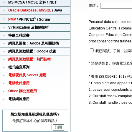
MS MCSA / MCSE 全科 / .NET
備註：
Oracle Database / MySQL
/ Java
®
PMP
/ PRINCE2
/ Scrum
Personal data collected on
Virtualization 及相關技術
Education Centre is committ
Computer Education Centre u
特價全科證書
prior consent of the traine
網頁及圖像：Adobe 及相關技術
我已閱讀、了解、並同
網頁及流動裝置：Google 技術
網頁及流動裝置：熱門技術
*
請提供姓名、聯絡電話及
程式編寫系列
電腦硬件及 Server 應用
* 費用 ($8,056+$5,1
電腦軟件應用
* Complaints and appeals 
1. Leave your complaints 
Office 辦公室應用
2. Our staff review complai
電腦網路應用
3. Our staff handle those c
想定期知道最新課程及優惠嗎？
免費訂閱本中心的課程通訊！