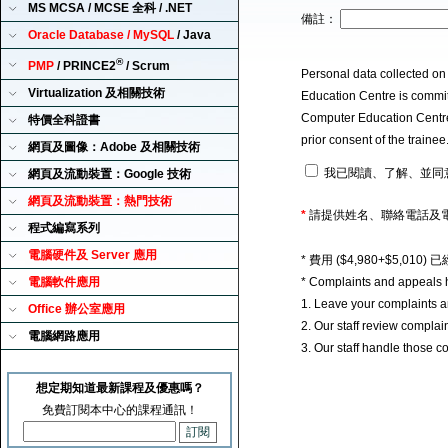
MS MCSA / MCSE 全科 / .NET
備註：
Oracle Database / MySQL
/ Java
®
PMP
/ PRINCE2
/ Scrum
Personal data collected on
Virtualization 及相關技術
Education Centre is committ
Computer Education Centre u
特價全科證書
prior consent of the traine
網頁及圖像：Adobe 及相關技術
我已閱讀、了解、並同
網頁及流動裝置：Google 技術
網頁及流動裝置：熱門技術
*
請提供姓名、聯絡電話及
程式編寫系列
電腦硬件及 Server 應用
* 費用 ($4,980+$5,0
電腦軟件應用
* Complaints and appeals 
1. Leave your complaints 
Office 辦公室應用
2. Our staff review complai
電腦網路應用
3. Our staff handle those c
想定期知道最新課程及優惠嗎？
免費訂閱本中心的課程通訊！