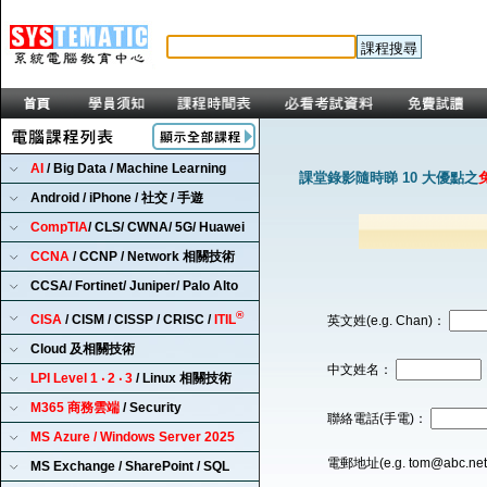
AI
/ Big Data / Machine Learning
課堂錄影隨時睇 10 大優點之
Android / iPhone / 社交 / 手遊
CompTIA
/ CLS/ CWNA/ 5G/ Huawei
CCNA
/ CCNP / Network 相關技術
CCSA/ Fortinet/ Juniper/ Palo Alto
®
CISA
/ CISM / CISSP / CRISC /
ITIL
英文姓(e.g. Chan)：
Cloud 及相關技術
中文姓名：
LPI Level 1 ‧ 2 ‧ 3
/ Linux 相關技術
M365 商務雲端
/ Security
聯絡電話(手電)：
MS Azure / Windows Server 2025
電郵地址(e.g. tom@abc.ne
MS Exchange / SharePoint / SQL