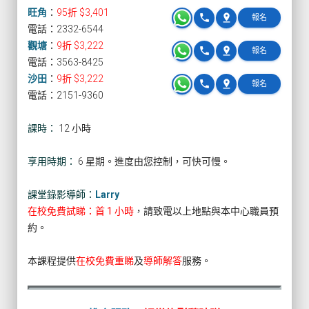
旺角
：
95折 $3,401
phone
pin_drop
報名
電話：2332-6544
觀塘
：
9折 $3,222
phone
pin_drop
報名
電話：3563-8425
沙田
：
9折 $3,222
phone
pin_drop
報名
電話：2151-9360
課時：
12 小時
享用時期：
6 星期。進度由您控制，可快可慢。
課堂錄影導師：
Larry
在校免費試睇：首 1 小時
，請致電以上地點與本中心職員預
約。
本課程提供
在校免費重睇
及
導師解答
服務。