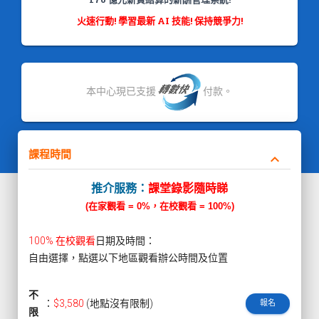
火速行動! 學習最新 AI 技能! 保持競爭力!
本中心現已支援
付款。
課程時間
keyboard_arrow_down
推介服務：
課堂錄影隨時睇
(在家觀看 = 0%，在校觀看 = 100%)
100% 在校觀看
日期及時間：
自由選擇，點選以下地區觀看辦公時間及位置
不
：
$3,580
(地點沒有限制)
報名
限