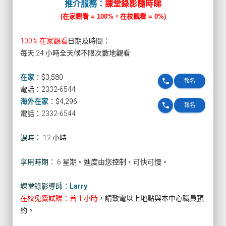
推介服務：
課堂錄影隨時睇
(在家觀看 = 100%，在校觀看 = 0%)
100% 在家觀看
日期及時間：
每天 24 小時全天候不限次數地觀看
在家
：
$3,580
phone
報名
電話：2332-6544
海外在家
：
$4,296
phone
報名
電話：2332-6544
課時：
12 小時
享用時期：
6 星期。進度由您控制，可快可慢。
課堂錄影導師：
Larry
在校免費試睇：首 1 小時
，請致電以上地點與本中心職員預
約。