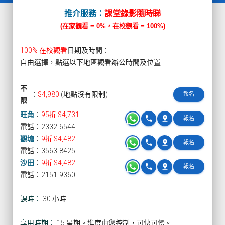
推介服務：
課堂錄影隨時睇
(在家觀看 = 0%，在校觀看 = 100%)
100% 在校觀看
日期及時間：
自由選擇，點選以下地區觀看辦公時間及位置
不
：
$4,980
(地點沒有限制)
報名
限
旺角
：
95折 $4,731
phone
pin_drop
報名
電話：2332-6544
觀塘
：
9折 $4,482
phone
pin_drop
報名
電話：3563-8425
沙田
：
9折 $4,482
phone
pin_drop
報名
電話：2151-9360
課時：
30 小時
享用時期：
15 星期。進度由您控制，可快可慢。