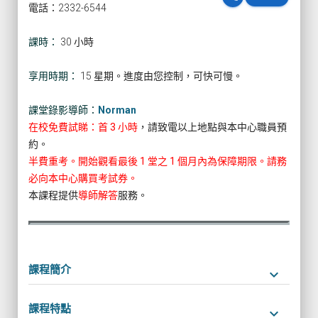
電話：2332-6544
課時：
30 小時
享用時期：
15 星期。進度由您控制，可快可慢。
課堂錄影導師：
Norman
在校免費試睇：首 3 小時
，請致電以上地點與本中心職員預
約。
半費重考。開始觀看最後 1 堂之 1 個月內為保障期限。請務
必向本中心購買考試券。
本課程提供
導師解答
服務。
課程簡介
keyboard_arrow_down
課程特點
keyboard_arrow_down