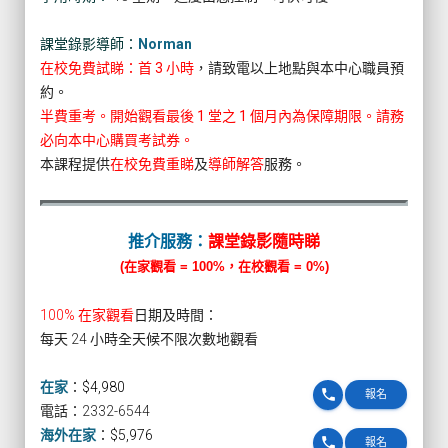
課堂錄影導師：
Norman
在校免費試睇：首 3 小時
，請致電以上地點與本中心職員預
約。
半費重考。開始觀看最後 1 堂之 1 個月內為保障期限。請務
必向本中心購買考試券。
本課程提供
在校免費重睇
及
導師解答
服務。
推介服務：
課堂錄影隨時睇
(在家觀看 = 100%，在校觀看 = 0%)
100% 在家觀看
日期及時間：
每天 24 小時全天候不限次數地觀看
在家
：
$4,980
phone
報名
電話：2332-6544
海外在家
：
$5,976
phone
報名