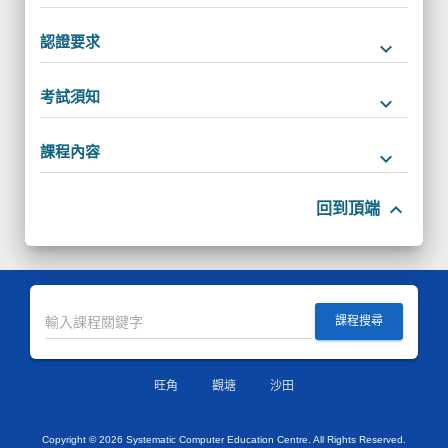
認證要求
keyboard_arrow_down
考試須知
keyboard_arrow_down
課程內容
keyboard_arrow_down
keyboard_arrow_up
回到頂端
課程搜尋
旺角
觀塘
沙田
Copyright ©
2026 Systematic Computer Education Centre. All Rights Reserved.