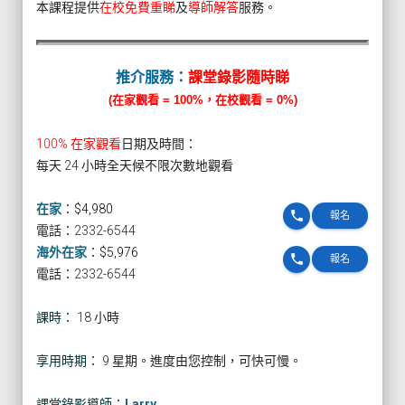
本課程提供
在校免費重睇
及
導師解答
服務。
推介服務：
課堂錄影隨時睇
(在家觀看 = 100%，在校觀看 = 0%)
100% 在家觀看
日期及時間：
每天 24 小時全天候不限次數地觀看
在家
：
$4,980
phone
報名
電話：2332-6544
海外在家
：
$5,976
phone
報名
電話：2332-6544
課時：
18 小時
享用時期：
9 星期。進度由您控制，可快可慢。
課堂錄影導師：
Larry