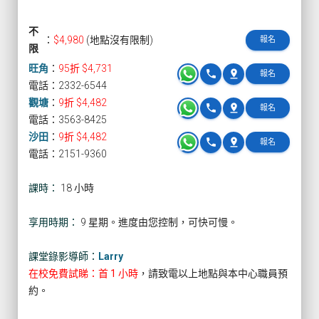
不
：
$4,980
(地點沒有限制)
報名
限
旺角
：
95折 $4,731
phone
pin_drop
報名
電話：2332-6544
觀塘
：
9折 $4,482
phone
pin_drop
報名
電話：3563-8425
沙田
：
9折 $4,482
phone
pin_drop
報名
電話：2151-9360
課時：
18 小時
享用時期：
9 星期。進度由您控制，可快可慢。
課堂錄影導師：
Larry
在校免費試睇：首 1 小時
，請致電以上地點與本中心職員預
約。