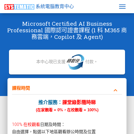
系統電腦教育中心
Togg
Microsoft Certified AI Business
Professional 國際認可證書課程 (1 科 M365 商
務雲端，Copilot 及 Agent)
本中心現已支援
付款。
課程時間
keyboard_arrow_down
推介服務：
課堂錄影隨時睇
(在家觀看 = 0%，在校觀看 = 100%)
100% 在校觀看
日期及時間：
自由選擇，點選以下地區觀看辦公時間及位置