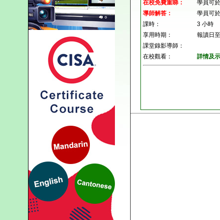
在校免費重睇：
學員可
導師解答：
學員可
課時：
3 小時
享用時期：
報讀日至
課堂錄影導師：
在校觀看：
詳情及