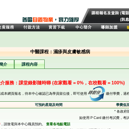
中醫課程：濕疹與皮膚敏感病
簡介
課程內容
介服務：課堂錄影隨時睇 (在家觀看 = 0%，在校觀看 = 100%)
話或本網頁報名，待本中心確認已為學員留位後，即可使用
繳付學費，過
可預約星期及時間
學費低至
* 各政府
如使用 P Card 繳付考試費，考
時
，請致電與本中心職員預約。
查看各地點電話