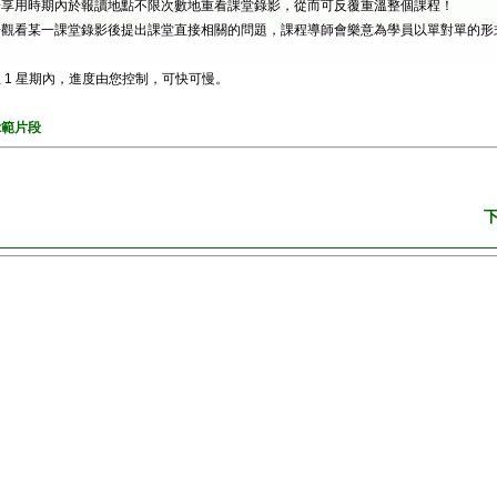
於享用時期內於報讀地點不限次數地重看課堂錄影，從而可反覆重溫整個課程！
於觀看某一課堂錄影後提出課堂直接相關的問題，課程導師會樂意為學員以單對單的形
 1 星期內，進度由您控制，可快可慢。
示範片段