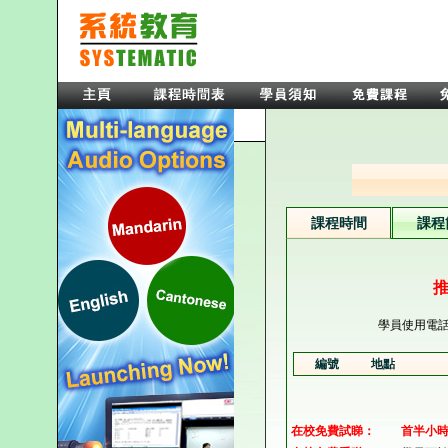
課程時間
課程
推
學員使用電
編號
地點
在校免費試睇：
首半小