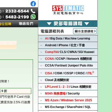
AI
/ Big Data / Machine Learning
Android / iPhone / 社交 / 手遊
CompTIA
/ CLS/ CWNA/ 5G/ Huawei
CCNA
/ CCNP / Network 相關技術
CCSA/ Fortinet/ Juniper/ Palo Alto
®
CISA
/ CISM / CISSP / CRISC /
ITIL
Cloud 及相關技術
程簡便！
LPI Level 1 ‧ 2 ‧ 3
/ Linux 相關技術
 9 折
M365 商務雲端
/ Security
部門可使用 P Card 付款
MS Azure / Windows Server 2025
試費需另加 2.5% 行政費
MS Exchange / SharePoint / SQL