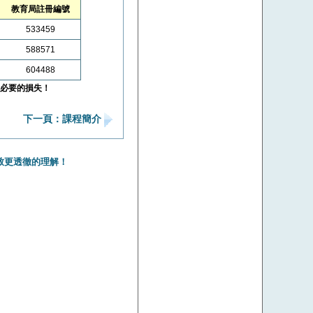
教育局註冊編號
533459
588571
604488
必要的損失！
下一頁：課程簡介
致更透徹的理解！