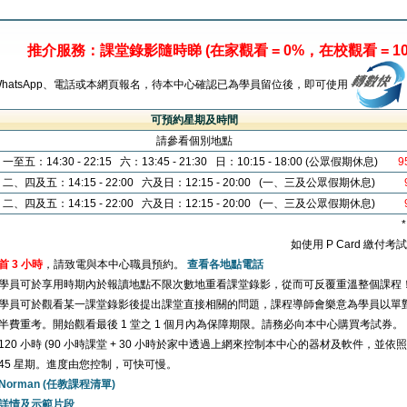
推介服務：課堂錄影隨時睇 (在家觀看 = 0%，在校觀看 = 10
WhatsApp、電話或本網頁報名，待本中心確認已為學員留位後，即可使用
可預約星期及時間
請參看個別地點
一至五：14:30 - 22:15 六：13:45 - 21:30 日：10:15 - 18:00 (公眾假期休息)
9
二、四及五：14:15 - 22:00 六及日：12:15 - 20:00 (一、三及公眾假期休息)
二、四及五：14:15 - 22:00 六及日：12:15 - 20:00 (一、三及公眾假期休息)
如使用 P Card 繳付
首 3 小時
，請致電與本中心職員預約。
查看各地點電話
學員可於享用時期內於報讀地點不限次數地重看課堂錄影，從而可反覆重溫整個課程
學員可於觀看某一課堂錄影後提出課堂直接相關的問題，課程導師會樂意為學員以單
半費重考。開始觀看最後 1 堂之 1 個月內為保障期限。請務必向本中心購買考試券。
120 小時 (90 小時課堂 + 30 小時於家中透過上網來控制本中心的器材及軟件，並依
45 星期。進度由您控制，可快可慢。
Norman (任教課程清單)
詳情及示範片段