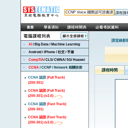
課堂錄影隨
AI
/ Big Data / Machine Learning
Android / iPhone / 社交 / 手遊
CompTIA
/ CLS/ CWNA/ 5G/ Huawei
CCNA
/ CCNP / Network 相關技術
課程時間
CCNA 認證
(Full Track)
(200-301)
CCNA 認證 (Full Track)
(200-301) (v2.0)
CCNA 認證
(Fast Track)
(200-301)
CCNA 認證 (Fast Track)
(200-301) (v2.0)