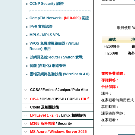
CCNP Security 認證
CompTIA Network+
(N10-009)
認證
IPv6 實戰認證
學員使用 
MPLS / MPLS VPN
編號
地
VyOS 免費虛擬路由器 (Virtual
FI2609HH
在
Router) 應用
FI2609IH
海外
以網頁監控 Router / Switch 實戰
智能 (自動化) 網路管理
在校免費試睇：
雲端及網路監聽技術 (WireShark 4.0)
導師解答：
合格保障：
CCSA/ Fortinet/ Juniper/ Palo Alto
課時：
®
CISA
/ CISM / CISSP / CRISC /
ITIL
在家觀看時禁用程式
享用時期：
Cloud 及相關技術
課堂錄影導師：
LPI Level 1 ‧ 2 ‧ 3
/ Linux 相關技術
在家觀看：
M365 商務雲端
/ Security
MS Azure / Windows Server 2025