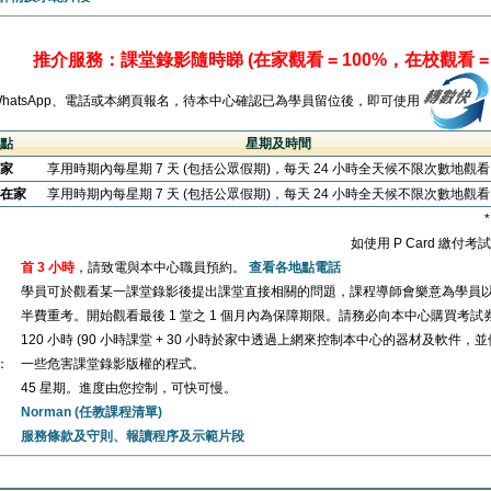
推介服務：課堂錄影隨時睇 (在家觀看 = 100%，在校觀看 = 
WhatsApp、電話或本網頁報名，待本中心確認已為學員留位後，即可使用
點
星期及時間
家
享用時期內每星期 7 天 (包括公眾假期)，每天 24 小時全天候不限次數地觀
在家
享用時期內每星期 7 天 (包括公眾假期)，每天 24 小時全天候不限次數地觀
如使用 P Card 繳付
首 3 小時
，請致電與本中心職員預約。
查看各地點電話
學員可於觀看某一課堂錄影後提出課堂直接相關的問題，課程導師會樂意為學員
半費重考。開始觀看最後 1 堂之 1 個月內為保障期限。請務必向本中心購買考試
120 小時 (90 小時課堂 + 30 小時於家中透過上網來控制本中心的器材及軟件，
：
一些危害課堂錄影版權的程式。
45 星期。進度由您控制，可快可慢。
Norman (任教課程清單)
服務條款及守則、報讀程序及示範片段