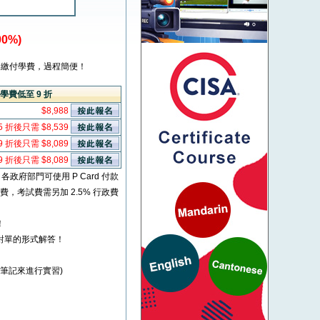
0%)
繳付學費，過程簡便！
學費低至 9 折
$8,988
5 折後只需 $8,539
9 折後只需 $8,089
9 折後只需 $8,089
* 各政府部門可使用 P Card 付款
考試費，考試費需另加 2.5% 行政費
！
對單的形式解答！
照筆記來進行實習)