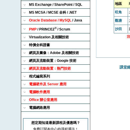
地區
MS Exchange / SharePoint / SQL
旺角
MS MCSA / MCSE 全科 / .NET
Oracle Database / MySQL
/ Java
觀塘
®
沙田
PMP
/ PRINCE2
/ Scrum
Virtualization 及相關技術
特價全科證書
網頁及圖像：Adobe 及相關技術
網頁及流動裝置：Google 技術
課堂錄
網頁及流動裝置：熱門技術
程式編寫系列
電腦硬件及 Server 應用
電腦軟件應用
Office 辦公室應用
電腦網路應用
想定期知道最新課程及優惠嗎？
免費訂閱本中心的課程通訊！