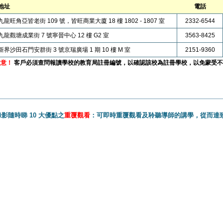
地址
電話
九龍旺角亞皆老街 109 號，皆旺商業大廈 18 樓 1802 - 1807 室
2332-6544
九龍觀塘成業街 7 號寧晉中心 12 樓 G2 室
3563-8425
新界沙田石門安群街 3 號京瑞廣場 1 期 10 樓 M 室
2151-9360
注意！
客戶必須查問報讀學校的教育局註冊編號，以確認該校為註冊學校，以免蒙受不
影隨時睇 10 大優點之
重覆觀看
：可即時重覆觀看及聆聽導師的講學，從而達