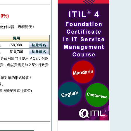
0%)
繳付學費，過程簡便！
費用
看。
$8,988
看。
$10,786
* 各政府部門可使用 P Card 付款
考試費，考試費需另加 2.5% 行政費
以單對單的形式解答！
券。
並依照筆記來進行實習)