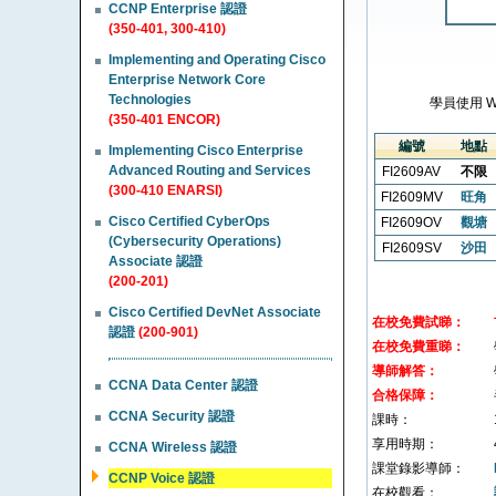
CCNP Enterprise 認證
(350-401, 300-410)
Implementing and Operating Cisco
Enterprise Network Core
Technologies
學員使用 
(350-401 ENCOR)
編號
地點
Implementing Cisco Enterprise
Advanced Routing and Services
FI2609AV
不限
(300-410 ENARSI)
FI2609MV
旺角
Cisco Certified CyberOps
FI2609OV
觀塘
(Cybersecurity Operations)
FI2609SV
沙田
Associate 認證
(200-201)
Cisco Certified DevNet Associate
在校免費試睇：
認證
(200-901)
在校免費重睇：
導師解答：
CCNA Data Center 認證
合格保障：
CCNA Security 認證
課時：
享用時期：
CCNA Wireless 認證
課堂錄影導師：
CCNP Voice 認證
在校觀看：