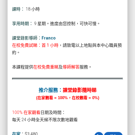
課時：
18 小時
享用時期：
9 星期。進度由您控制，可快可慢。
課堂錄影導師：
Franco
在校免費試睇：首 1 小時
，請致電以上地點與本中心職員預
約。
本課程提供
在校免費重睇
及
導師解答
服務。
推介服務：
課堂錄影隨時睇
(在家觀看 = 100%，在校觀看 = 0%)
100% 在家觀看
日期及時間：
每天 24 小時全天候不限次數地觀看
在家
：
$3,480