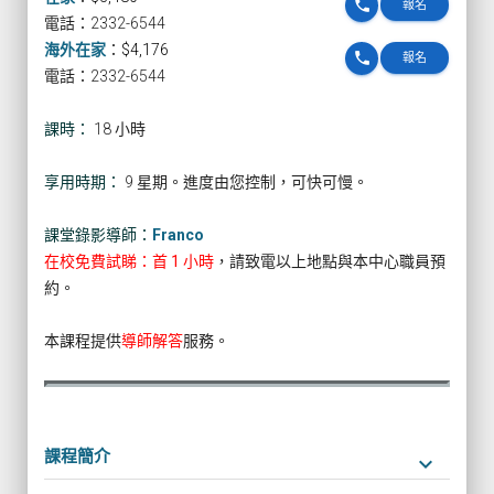
phone
報名
電話：2332-6544
海外在家
：
$4,176
phone
報名
電話：2332-6544
課時：
18 小時
享用時期：
9 星期。進度由您控制，可快可慢。
課堂錄影導師：
Franco
在校免費試睇：首 1 小時
，請致電以上地點與本中心職員預
約。
本課程提供
導師解答
服務。
課程簡介
keyboard_arrow_down