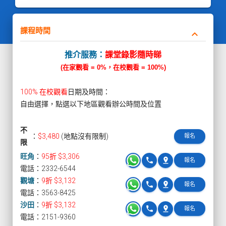
課程時間
keyboard_arrow_down
推介服務：
課堂錄影隨時睇
(在家觀看 = 0%，在校觀看 = 100%)
100% 在校觀看
日期及時間：
自由選擇，點選以下地區觀看辦公時間及位置
不
：
$3,480
(地點沒有限制)
報名
限
旺角
：
95折 $3,306
phone
pin_drop
報名
電話：2332-6544
觀塘
：
9折 $3,132
phone
pin_drop
報名
電話：3563-8425
沙田
：
9折 $3,132
phone
pin_drop
報名
電話：2151-9360