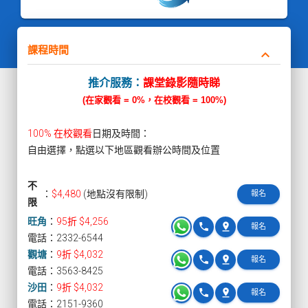
課程時間
keyboard_arrow_down
推介服務：
課堂錄影隨時睇
(在家觀看 = 0%，在校觀看 = 100%)
100% 在校觀看
日期及時間：
自由選擇，點選以下地區觀看辦公時間及位置
不
：
$4,480
(地點沒有限制)
報名
限
旺角
：
95折 $4,256
phone
pin_drop
報名
電話：2332-6544
觀塘
：
9折 $4,032
phone
pin_drop
報名
電話：3563-8425
沙田
：
9折 $4,032
phone
pin_drop
報名
電話：2151-9360