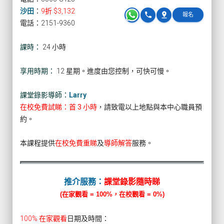
沙田
：
9折 $3,132
phone
pin_drop
報名
電話：2151-9360
課時：
24 小時
享用時期：
12 星期。進度由您控制，可快可慢。
課堂錄影導師：
Larry
在校免費試睇：首 3 小時
，請致電以上地點與本中心職員預
約。
本課程提供
在校免費重睇
及
導師解答
服務。
推介服務：
課堂錄影隨時睇
(在家觀看 = 100%，在校觀看 = 0%)
100% 在家觀看
日期及時間：