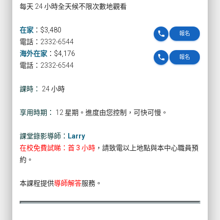
每天 24 小時全天候不限次數地觀看
在家
：
$3,480
phone
報名
電話：2332-6544
海外在家
：
$4,176
phone
報名
電話：2332-6544
課時：
24 小時
享用時期：
12 星期。進度由您控制，可快可慢。
課堂錄影導師：
Larry
在校免費試睇：首 3 小時
，請致電以上地點與本中心職員預
約。
本課程提供
導師解答
服務。