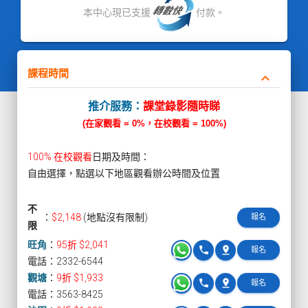
本中心現已支援
付款。
課程時間
keyboard_arrow_down
推介服務：
課堂錄影隨時睇
(在家觀看 = 0%，在校觀看 = 100%)
100% 在校觀看
日期及時間：
自由選擇，點選以下地區觀看辦公時間及位置
不
：
$2,148
(地點沒有限制)
報名
限
旺角
：
95折 $2,041
phone
pin_drop
報名
電話：2332-6544
觀塘
：
9折 $1,933
phone
pin_drop
報名
電話：3563-8425