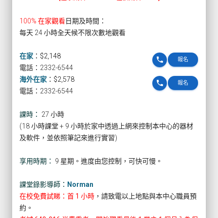
100% 在家觀看
日期及時間：
每天 24 小時全天候不限次數地觀看
在家
：
$2,148
phone
報名
電話：2332-6544
海外在家
：
$2,578
phone
報名
電話：2332-6544
課時：
27 小時
(18 小時課堂 + 9 小時於家中透過上網來控制本中心的器材
及軟件，並依照筆記來進行實習)
享用時期：
9 星期。進度由您控制，可快可慢。
課堂錄影導師：
Norman
在校免費試睇：首 1 小時
，請致電以上地點與本中心職員預
約。