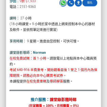
沙田
：
9折 $1,933
phone
pin_drop
報名
電話：2151-9360
課時：
27 小時
(18 小時課堂 + 9 小時於家中透過上網來控制本中心的器材
及軟件，並依照筆記來進行實習)
享用時期：
9 星期。進度由您控制，可快可慢。
課堂錄影導師：
Norman
在校免費試睇：首 1 小時
，請致電以上地點與本中心職員預
約。
考試 640-916 半費重考。開始觀看最後 1 堂之 1 個月內為保
障期限。請務必向本中心購買考試券。
本課程提供
在校免費重睇
及
導師解答
服務。
推介服務：
課堂錄影隨時睇
(在家觀看 = 100%，在校觀看 = 0%)