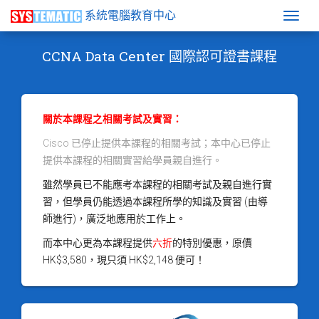
系統電腦教育中心
Togg
CCNA Data Center 國際認可證書課程
關於本課程之相關考試及實習：
Cisco 已停止提供本課程的相關考試；本中心已停止
提供本課程的相關實習給學員親自進行。
雖然學員已不能應考本課程的相關考試及親自進行實
習，但學員仍能透過本課程所學的知識及實習 (由導
師進行)，廣泛地應用於工作上。
而本中心更為本課程提供
六折
的特別優惠，原價
HK$3,580，現只須 HK$2,148 便可！