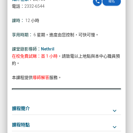
phone
報名
電話：2332-6544
課時：
12 小時
享用時期：
6 星期。進度由您控制，可快可慢。
課堂錄影導師：
Nethril
在校免費試睇：首 1 小時
，請致電以上地點與本中心職員預
約。
本課程提供
導師解答
服務。
課程簡介
keyboard_arrow_down
課程特點
keyboard_arrow_down