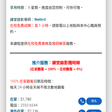
享用時期：
6 星期。進度由您控制，可快可慢。
課堂錄影導師：
Nethril
在校免費試睇：首 1 小時
，請致電以上地點與本中心職員預
約。
本課程提供
在校免費重睇
及
導師解答
服務。
推介服務：
課堂錄影隨時睇
(在家觀看 = 100%，在校觀看 = 0%)
100% 在家觀看
日期及時間：
每天 24 小時全天候不限次數地觀看
在家
：
$1,780
phone
報名
電話：2332-6544
海外在家
：
$2,136