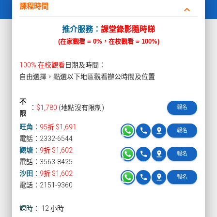
課程時間
keyboard_arrow_down
推介服務：
課堂錄影隨時睇
(在家觀看 = 0%，在校觀看 = 100%)
100% 在校觀看
日期及時間：
自由選擇，點選以下地區觀看辦公時間及位置
不
：
$1,780
(地點沒有限制)
報名
限
旺角
：
95折 $1,691
phone
pin_drop
報名
電話：2332-6544
觀塘
：
9折 $1,602
phone
pin_drop
報名
電話：3563-8425
沙田
：
9折 $1,602
phone
pin_drop
報名
電話：2151-9360
課時：
12 小時