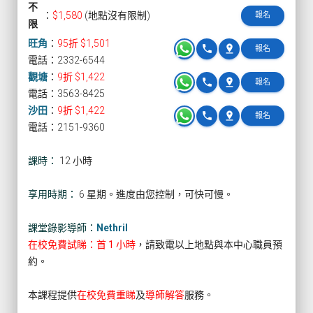
不
：
$1,580
(地點沒有限制)
報名
限
旺角
：
95折 $1,501
phone
pin_drop
報名
電話：2332-6544
觀塘
：
9折 $1,422
phone
pin_drop
報名
電話：3563-8425
沙田
：
9折 $1,422
phone
pin_drop
報名
電話：2151-9360
課時：
12 小時
享用時期：
6 星期。進度由您控制，可快可慢。
課堂錄影導師：
Nethril
在校免費試睇：首 1 小時
，請致電以上地點與本中心職員預
約。
本課程提供
在校免費重睇
及
導師解答
服務。