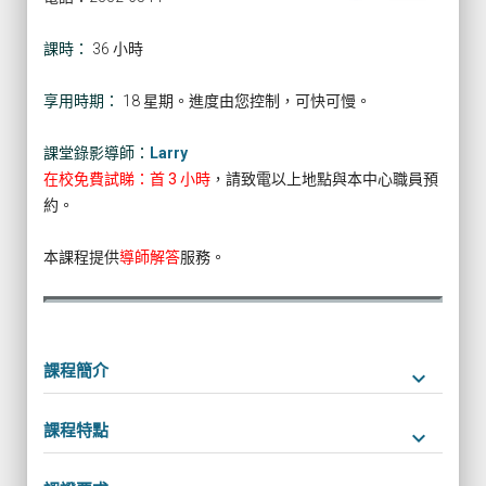
課時：
36 小時
享用時期：
18 星期。進度由您控制，可快可慢。
課堂錄影導師：
Larry
在校免費試睇：首 3 小時
，請致電以上地點與本中心職員預
約。
本課程提供
導師解答
服務。
課程簡介
keyboard_arrow_down
課程特點
keyboard_arrow_down