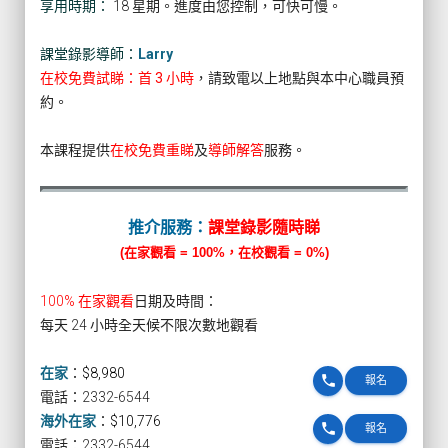
享用時期：
18 星期。進度由您控制，可快可慢。
課堂錄影導師：
Larry
在校免費試睇：首 3 小時
，請致電以上地點與本中心職員預
約。
本課程提供
在校免費重睇
及
導師解答
服務。
推介服務：
課堂錄影隨時睇
(在家觀看 = 100%，在校觀看 = 0%)
100% 在家觀看
日期及時間：
每天 24 小時全天候不限次數地觀看
在家
：
$8,980
phone
報名
電話：2332-6544
海外在家
：
$10,776
phone
報名
電話：2332-6544