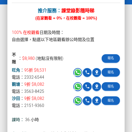
推介服務：
課堂錄影隨時睇
(在家觀看 = 0%，在校觀看 = 100%)
100% 在校觀看
日期及時間：
自由選擇，點選以下地區觀看辦公時間及位置
不
：
$8,980
(地點沒有限制)
報名
限
旺角
：
95折 $8,531
phone
pin_drop
報名
電話：2332-6544
觀塘
：
9折 $8,082
phone
pin_drop
報名
電話：3563-8425
沙田
：
9折 $8,082
phone
pin_drop
報名
電話：2151-9360
課時：
36 小時