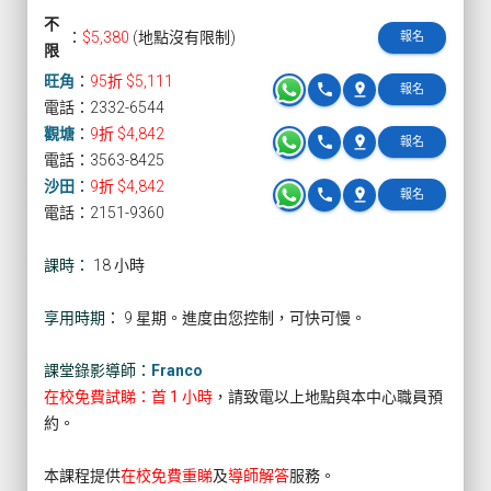
不
：
$5,380
(地點沒有限制)
報名
限
旺角
：
95折 $5,111
phone
pin_drop
報名
電話：2332-6544
觀塘
：
9折 $4,842
phone
pin_drop
報名
電話：3563-8425
沙田
：
9折 $4,842
phone
pin_drop
報名
電話：2151-9360
課時：
18 小時
享用時期：
9 星期。進度由您控制，可快可慢。
課堂錄影導師：
Franco
在校免費試睇：首 1 小時
，請致電以上地點與本中心職員預
約。
本課程提供
在校免費重睇
及
導師解答
服務。