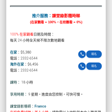
推介服務：
課堂錄影隨時睇
(在家觀看 = 100%，在校觀看 = 0%)
100% 在家觀看
日期及時間：
每天 24 小時全天候不限次數地觀看
在家
：
$5,380
phone
報名
電話：2332-6544
海外在家
：
$6,456
phone
報名
電話：2332-6544
課時：
18 小時
享用時期：
9 星期。進度由您控制，可快可慢。
課堂錄影導師：
Franco