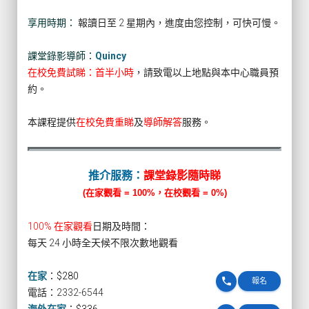
享用時期：
報讀日至 2 星期內，進度由您控制，可快可慢。
課堂錄影導師：
Quincy
在校免費試睇：首半小時
，請致電以上地點與本中心職員預
約。
本課程提供
在校免費重睇
及
導師解答
服務。
推介服務：
課堂錄影隨時睇
(在家觀看 = 100%，在校觀看 = 0%)
100% 在家觀看
日期及時間：
每天 24 小時全天候不限次數地觀看
在家
：
$280
phone
報名
電話：2332-6544