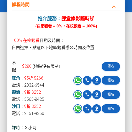
課程時間
keyboard_arrow_down
推介服務：
課堂錄影隨時睇
(在家觀看 = 0%，在校觀看 = 100%)
100% 在校觀看
日期及時間：
自由選擇，點選以下地區觀看辦公時間及位置
不
：
$280
(地點沒有限制)
報名
限
旺角
：
95折 $266
phone
pin_drop
報名
電話：2332-6544
觀塘
：
9折 $252
phone
pin_drop
報名
電話：3563-8425
沙田
：
9折 $252
phone
pin_drop
報名
電話：2151-9360
課時：
3 小時