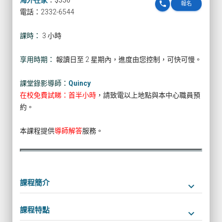
海外在家
：
$336
phone
報名
電話：2332-6544
課時：
3 小時
享用時期：
報讀日至 2 星期內，進度由您控制，可快可慢。
課堂錄影導師：
Quincy
在校免費試睇：首半小時
，請致電以上地點與本中心職員預
約。
本課程提供
導師解答
服務。
課程簡介
keyboard_arrow_down
課程特點
keyboard_arrow_down