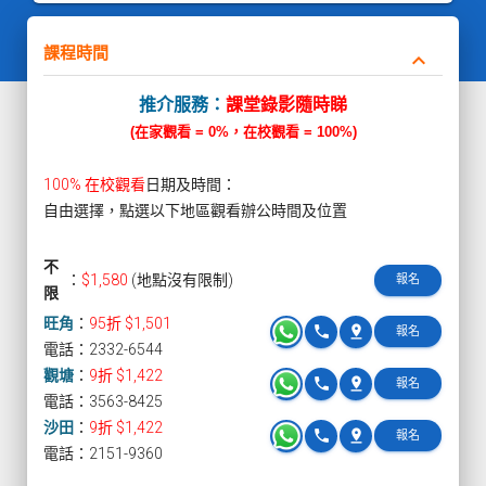
課程時間
keyboard_arrow_down
推介服務：
課堂錄影隨時睇
(在家觀看 = 0%，在校觀看 = 100%)
100% 在校觀看
日期及時間：
自由選擇，點選以下地區觀看辦公時間及位置
不
：
$1,580
(地點沒有限制)
報名
限
旺角
：
95折 $1,501
phone
pin_drop
報名
電話：2332-6544
觀塘
：
9折 $1,422
phone
pin_drop
報名
電話：3563-8425
沙田
：
9折 $1,422
phone
pin_drop
報名
電話：2151-9360