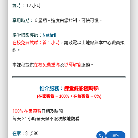
課時：
12 小時
享用時期：
6 星期。進度由您控制，可快可慢。
課堂錄影導師：
Nethril
在校免費試睇：首 1 小時
，請致電以上地點與本中心職員預
約。
本課程提供
在校免費重睇
及
導師解答
服務。
推介服務：
課堂錄影隨時睇
(在家觀看 = 100%，在校觀看 = 0%)
100% 在家觀看
日期及時間：
每天 24 小時全天候不限次數地觀看
在家
：
$1,580
phone
報名