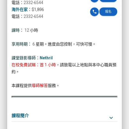
電話：2332-6544
海外在家
：
$1,896
phone
報名
電話：2332-6544
課時：
12 小時
享用時期：
6 星期。進度由您控制，可快可慢。
課堂錄影導師：
Nethril
在校免費試睇：首 1 小時
，請致電以上地點與本中心職員預
約。
本課程提供
導師解答
服務。
課程簡介
keyboard_arrow_down