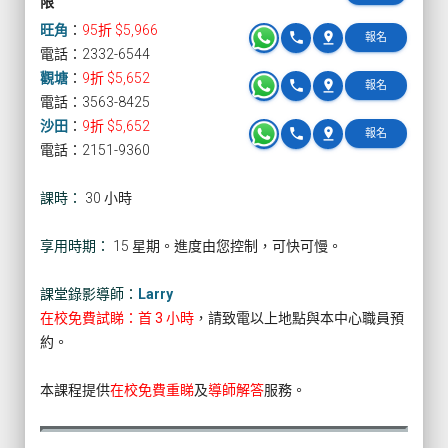
限
旺角
：
95折 $5,966
phone
pin_drop
報名
電話：2332-6544
觀塘
：
9折 $5,652
phone
pin_drop
報名
電話：3563-8425
沙田
：
9折 $5,652
phone
pin_drop
報名
電話：2151-9360
課時：
30 小時
享用時期：
15 星期。進度由您控制，可快可慢。
課堂錄影導師：
Larry
在校免費試睇：首 3 小時
，請致電以上地點與本中心職員預
約。
本課程提供
在校免費重睇
及
導師解答
服務。