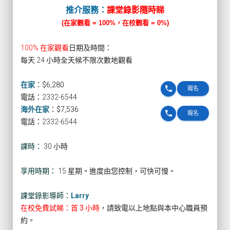
推介服務：
課堂錄影隨時睇
(在家觀看 = 100%，在校觀看 = 0%)
100% 在家觀看
日期及時間：
每天 24 小時全天候不限次數地觀看
在家
：
$6,280
phone
報名
電話：2332-6544
海外在家
：
$7,536
phone
報名
電話：2332-6544
課時：
30 小時
享用時期：
15 星期。進度由您控制，可快可慢。
課堂錄影導師：
Larry
在校免費試睇：首 3 小時
，請致電以上地點與本中心職員預
約。