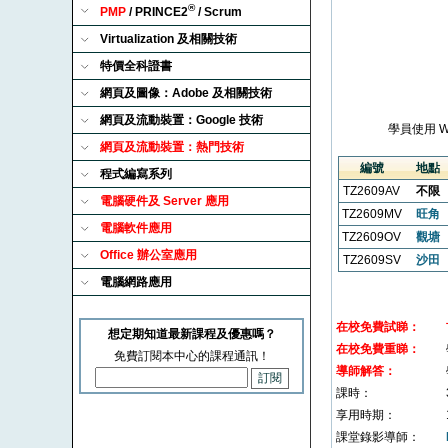
®
PMP
/ PRINCE2
/ Scrum
Virtualization 及相關技術
特價全科證書
網頁及圖像：Adobe 及相關技術
網頁及流動裝置：Google 技術
學員使用 
網頁及流動裝置：熱門技術
編號
地點
程式編寫系列
TZ2609AV
不限
電腦硬件及 Server 應用
TZ2609MV
旺角
電腦軟件應用
TZ2609OV
觀塘
Office 辦公室應用
TZ2609SV
沙田
電腦網路應用
在校免費試睇：
想定期知道最新課程及優惠嗎？
在校免費重睇：
免費訂閱本中心的課程通訊！
導師解答：
課時：
享用時期：
課堂錄影導師：