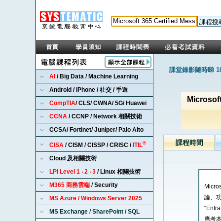
課堂錄影隨時睇 1
AI
/ Big Data / Machine Learning
Android / iPhone / 社交 / 手遊
Microsof
CompTIA
/ CLS/ CWNA/ 5G/ Huawei
CCNA
/ CCNP / Network 相關技術
CCSA/ Fortinet/ Juniper/ Palo Alto
課程時間
®
CISA
/ CISM / CISSP / CRISC /
ITIL
Cloud 及相關技術
LPI Level 1 ‧ 2 ‧ 3
/ Linux 相關技術
M365 商務雲端
/ Security
Micr
論、功
MS Azure / Windows Server 2025
“Ent
MS Exchange / SharePoint / SQL
應考本