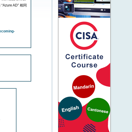
zure AD” 相同
becoming-
1