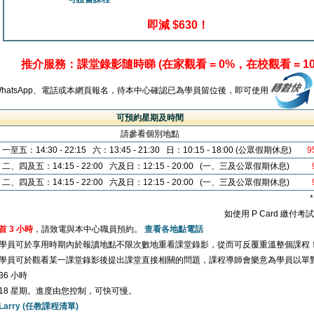
即減 $630！
推介服務：課堂錄影隨時睇 (在家觀看 = 0%，在校觀看 = 10
WhatsApp、電話或本網頁報名，待本中心確認已為學員留位後，即可使用
可預約星期及時間
請參看個別地點
一至五：14:30 - 22:15 六：13:45 - 21:30 日：10:15 - 18:00 (公眾假期休息)
9
二、四及五：14:15 - 22:00 六及日：12:15 - 20:00 (一、三及公眾假期休息)
二、四及五：14:15 - 22:00 六及日：12:15 - 20:00 (一、三及公眾假期休息)
如使用 P Card 繳付
首 3 小時
，請致電與本中心職員預約。
查看各地點電話
學員可於享用時期內於報讀地點不限次數地重看課堂錄影，從而可反覆重溫整個課程
學員可於觀看某一課堂錄影後提出課堂直接相關的問題，課程導師會樂意為學員以單
36 小時
18 星期。進度由您控制，可快可慢。
Larry (任教課程清單)