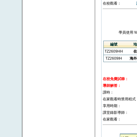
在校觀看：
學員使用 
編號
地
TZ2609HH
在
TZ2609IH
海外
在校免費試睇：
導師解答：
課時：
在家觀看時禁用程式
享用時期：
課堂錄影導師：
在家觀看：