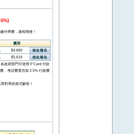
0%)
繳付學費，過程簡便！
費用
看。
$4,680
看。
$5,616
* 各政府部門可使用 P Card 付款
考試費，考試費需另加 2.5% 行政費
以單對單的形式解答！