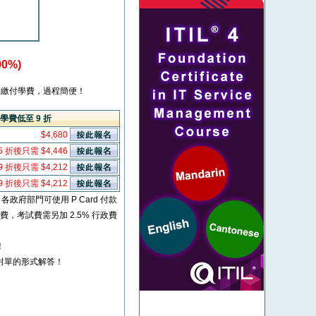
0%)
繳付學費，過程簡便！
學費低至 9 折
$4,680
5 折後只需 $4,446
9 折後只需 $4,212
9 折後只需 $4,212
* 各政府部門可使用 P Card 付款
考試費，考試費需另加 2.5% 行政費
！
對單的形式解答！