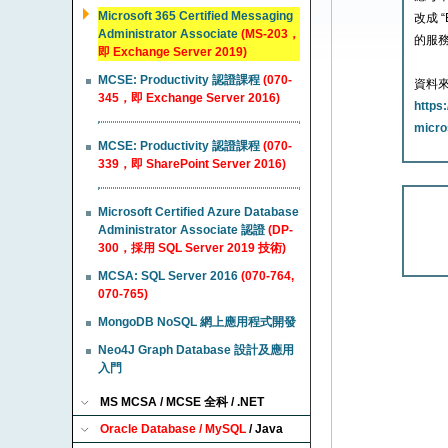
Microsoft 365 Certified Messaging
改成 
Administrator Associate
(MS-203，
的服務水
即 Exchange Server 2019)
MCSE: Productivity 認證課程
(070-
資料來
345，即 Exchange Server 2016)
https
micro
MCSE: Productivity 認證課程
(070-
339，即 SharePoint Server 2016)
Microsoft Certified Azure Database
Administrator Associate 認證
(DP-
300，採用 SQL Server 2019 技術)
MCSA: SQL Server 2016
(070-764,
070-765)
MongoDB NoSQL 網上應用程式開發
Neo4J Graph Database 設計及應用
入門
MS MCSA / MCSE 全科 / .NET
Oracle Database / MySQL
/ Java