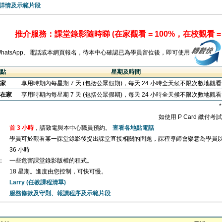
詳情及示範片段
推介服務：課堂錄影隨時睇 (在家觀看 = 100%，在校觀看 = 
WhatsApp、電話或本網頁報名，待本中心確認已為學員留位後，即可使用
點
星期及時間
家
享用時期內每星期 7 天 (包括公眾假期)，每天 24 小時全天候不限次數地觀
在家
享用時期內每星期 7 天 (包括公眾假期)，每天 24 小時全天候不限次數地觀
如使用 P Card 繳付
首 3 小時
，請致電與本中心職員預約。
查看各地點電話
學員可於觀看某一課堂錄影後提出課堂直接相關的問題，課程導師會樂意為學員
36 小時
：
一些危害課堂錄影版權的程式。
18 星期。進度由您控制，可快可慢。
Larry (任教課程清單)
服務條款及守則、報讀程序及示範片段