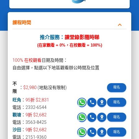
課程時間
keyboard_arrow_down
推介服務：
課堂錄影隨時睇
(在家觀看 = 0%，在校觀看 = 100%)
100% 在校觀看
日期及時間：
自由選擇，點選以下地區觀看辦公時間及位置
不
：
$2,980
(地點沒有限制)
報名
限
旺角
：
95折 $2,831
phone
pin_drop
報名
電話：2332-6544
觀塘
：
9折 $2,682
phone
pin_drop
報名
電話：3563-8425
沙田
：
9折 $2,682
phone
pin_drop
報名
電話：2151-9360