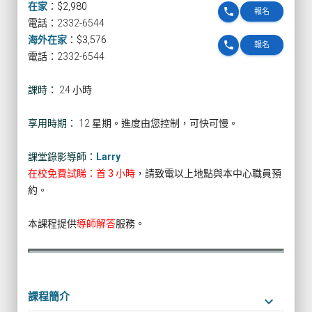
在家
：
$2,980
phone
報名
電話：2332-6544
海外在家
：
$3,576
phone
報名
電話：2332-6544
課時：
24 小時
享用時期：
12 星期。進度由您控制，可快可慢。
課堂錄影導師：
Larry
在校免費試睇：首 3 小時
，請致電以上地點與本中心職員預
約。
本課程提供
導師解答
服務。
課程簡介
keyboard_arrow_down