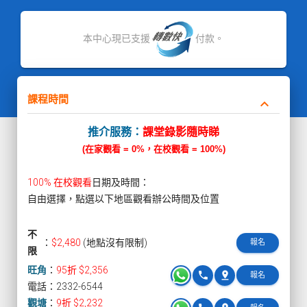
本中心現已支援
付款。
課程時間
keyboard_arrow_down
推介服務：
課堂錄影隨時睇
(在家觀看 = 0%，在校觀看 = 100%)
100% 在校觀看
日期及時間：
自由選擇，點選以下地區觀看辦公時間及位置
不
：
$2,480
(地點沒有限制)
報名
限
旺角
：
95折 $2,356
phone
pin_drop
報名
電話：2332-6544
觀塘
：
9折 $2,232