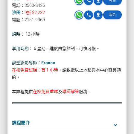
phone
pin_drop
報名
電話：3563-8425
沙田
：
9折 $2,232
phone
pin_drop
報名
電話：2151-9360
課時：
12 小時
享用時期：
6 星期。進度由您控制，可快可慢。
課堂錄影導師：
Franco
在校免費試睇：首 1 小時
，請致電以上地點與本中心職員預
約。
本課程提供
在校免費重睇
及
導師解答
服務。
課程簡介
keyboard_arrow_down