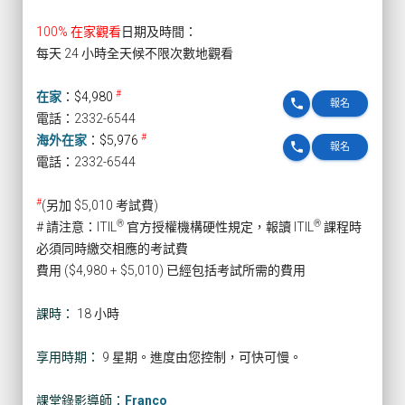
100% 在家觀看
日期及時間：
每天 24 小時全天候不限次數地觀看
#
在家
：
$4,980
phone
報名
電話：2332-6544
#
海外在家
：
$5,976
phone
報名
電話：2332-6544
#
(另加 $5,010 考試費)
®
®
# 請注意：ITIL
官方授權機構硬性規定，報讀 ITIL
課程時
必須同時繳交相應的考試費
費用 ($4,980 + $5,010) 已經包括考試所需的費用
課時：
18 小時
享用時期：
9 星期。進度由您控制，可快可慢。
課堂錄影導師：
Franco