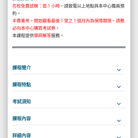
在校免費試睇：首 1 小時
，請致電以上地點與本中心職員預
約。
半費重考。開始觀看最後 1 堂之 1 個月內為保障期限。請務
必向本中心購買考試券。
本課程提供
導師解答
服務。
課程簡介
keyboard_arrow_down
課程特點
keyboard_arrow_down
考試須知
keyboard_arrow_down
課程內容
keyboard_arrow_down
詳細內容
keyboard_arrow_down