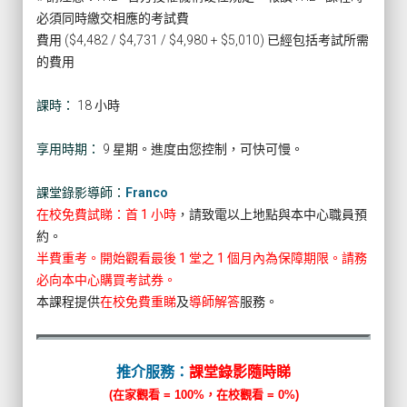
必須同時繳交相應的考試費
費用 ($4,482 / $4,731 / $4,980 + $5,010) 已經包括考試所需
的費用
課時：
18 小時
享用時期：
9 星期。進度由您控制，可快可慢。
課堂錄影導師：
Franco
在校免費試睇：首 1 小時
，請致電以上地點與本中心職員預
約。
半費重考。開始觀看最後 1 堂之 1 個月內為保障期限。請務
必向本中心購買考試券。
本課程提供
在校免費重睇
及
導師解答
服務。
推介服務：
課堂錄影隨時睇
(在家觀看 = 100%，在校觀看 = 0%)