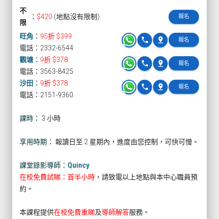
不
：
$420
(地點沒有限制)
報名
限
旺角
：
95折 $399
phone
pin_drop
報名
電話：2332-6544
觀塘
：
9折 $378
phone
pin_drop
報名
電話：3563-8425
沙田
：
9折 $378
phone
pin_drop
報名
電話：2151-9360
課時：
3 小時
享用時期：
報讀日至 2 星期內，進度由您控制，可快可慢。
課堂錄影導師：
Quincy
在校免費試睇：首半小時
，請致電以上地點與本中心職員預
約。
本課程提供
在校免費重睇
及
導師解答
服務。