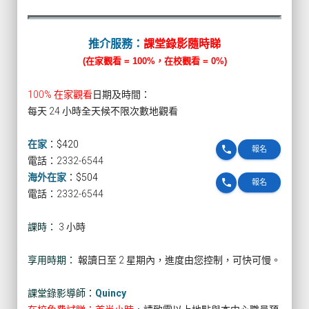
推介服務：
課堂錄影隨時睇
(在家觀看 = 100%，在校觀看 = 0%)
100% 在家觀看
日期及時間：
每天 24 小時全天候不限次數地觀看
在家
：
$420
phone
報名
電話：2332-6544
海外在家
：
$504
phone
報名
電話：2332-6544
課時：
3 小時
享用時期：
報讀日至 2 星期內，進度由您控制，可快可慢。
課堂錄影導師：
Quincy