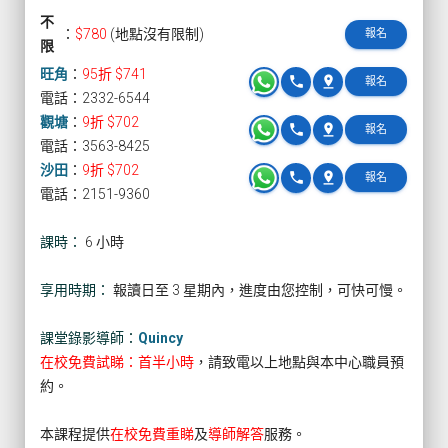
不
：
$780
(地點沒有限制)
報名
限
旺角
：
95折 $741
phone
pin_drop
報名
電話：2332-6544
觀塘
：
9折 $702
phone
pin_drop
報名
電話：3563-8425
沙田
：
9折 $702
phone
pin_drop
報名
電話：2151-9360
課時：
6 小時
享用時期：
報讀日至 3 星期內，進度由您控制，可快可慢。
課堂錄影導師：
Quincy
在校免費試睇：首半小時
，請致電以上地點與本中心職員預
約。
本課程提供
在校免費重睇
及
導師解答
服務。