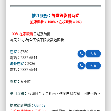
推介服務：
課堂錄影隨時睇
(在家觀看 = 100%，在校觀看 = 0%)
100% 在家觀看
日期及時間：
每天 24 小時全天候不限次數地觀看
在家
：
$780
phone
報名
電話：2332-6544
海外在家
：
$936
phone
報名
電話：2332-6544
課時：
6 小時
享用時期：
報讀日至 3 星期內，進度由您控制，可快可慢。
課堂錄影導師：
Quincy