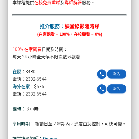
本課程提供
在校免費重睇
及
導師解答
服務。
推介服務：
課堂錄影隨時睇
(在家觀看 = 100%，在校觀看 = 0%)
100% 在家觀看
日期及時間：
每天 24 小時全天候不限次數地觀看
在家
：
$480
phone
報名
電話：2332-6544
海外在家
：
$576
phone
報名
電話：2332-6544
課時：
3 小時
享用時期：
報讀日至 2 星期內，進度由您控制，可快可慢。
課堂錄影導師：
Quincy