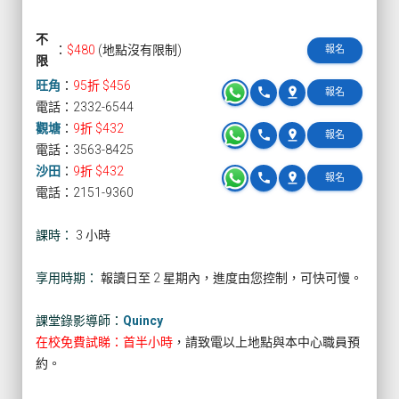
不
：
$480
(地點沒有限制)
報名
限
旺角
：
95折 $456
phone
pin_drop
報名
電話：2332-6544
觀塘
：
9折 $432
phone
pin_drop
報名
電話：3563-8425
沙田
：
9折 $432
phone
pin_drop
報名
電話：2151-9360
課時：
3 小時
享用時期：
報讀日至 2 星期內，進度由您控制，可快可慢。
課堂錄影導師：
Quincy
在校免費試睇：首半小時
，請致電以上地點與本中心職員預
約。