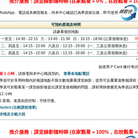
推介服務：課堂錄影隨時睇 (在家觀看 = 0%，在校觀看 = 10
WhatsApp、電話或本網頁報名，待本中心確認已為學員留位後，即可使用
可預約星期及時間
請參看個別地點
一至五：14:30 - 22:15 六：13:45 - 21:30 日：10:15 - 18:00 (公眾假期休息)
9
二、四及五：14:15 - 22:00 六及日：12:15 - 20:00 (一、三及公眾假期休息)
二、四及五：14:15 - 22:00 六及日：12:15 - 20:00 (一、三及公眾假期休息)
如使用 P Card 繳付
首 1 小時
，請致電與本中心職員預約。
查看各地點電話
學員可於享用時期內於報讀地點不限次數地重看課堂錄影，從而可反覆重溫整個課程
學員可於觀看某一課堂錄影後提出課堂直接相關的問題，課程導師會樂意為學員以單
12 小時
6 星期。進度由您控制，可快可慢。
Nethril (任教課程清單)
詳情及示範片段
推介服務：課堂錄影隨時睇 (在家觀看 = 100%，在校觀看 = 