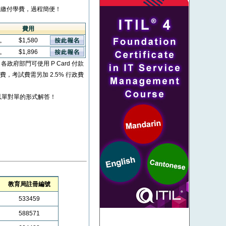
繳付學費，過程簡便！
費用
看。
$1,580
看。
$1,896
* 各政府部門可使用 P Card 付款
考試費，考試費需另加 2.5% 行政費
以單對單的形式解答！
教育局註冊編號
533459
588571