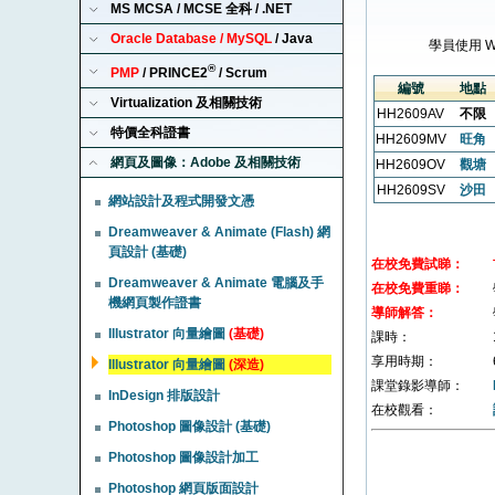
MS MCSA / MCSE 全科 / .NET
Oracle Database / MySQL
/ Java
學員使用 
®
PMP
/ PRINCE2
/ Scrum
編號
地點
Virtualization 及相關技術
HH2609AV
不限
特價全科證書
HH2609MV
旺角
網頁及圖像：Adobe 及相關技術
HH2609OV
觀塘
HH2609SV
沙田
網站設計及程式開發文憑
Dreamweaver & Animate (Flash) 網
頁設計 (基礎)
在校免費試睇：
Dreamweaver & Animate 電腦及手
在校免費重睇：
機網頁製作證書
導師解答：
Illustrator 向量繪圖
(基礎)
課時：
享用時期：
Illustrator 向量繪圖
(深造)
課堂錄影導師：
InDesign 排版設計
在校觀看：
Photoshop 圖像設計 (基礎)
Photoshop 圖像設計加工
Photoshop 網頁版面設計