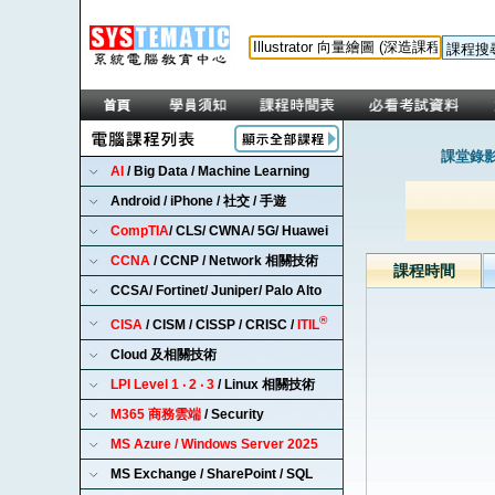
課堂錄影
AI
/ Big Data / Machine Learning
Android / iPhone / 社交 / 手遊
CompTIA
/ CLS/ CWNA/ 5G/ Huawei
CCNA
/ CCNP / Network 相關技術
課程時間
CCSA/ Fortinet/ Juniper/ Palo Alto
®
CISA
/ CISM / CISSP / CRISC /
ITIL
Cloud 及相關技術
LPI Level 1 ‧ 2 ‧ 3
/ Linux 相關技術
M365 商務雲端
/ Security
MS Azure / Windows Server 2025
MS Exchange / SharePoint / SQL