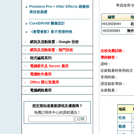
學員使用 
Premiere Pro + After Effects 錄像效
果技術基礎
編號
地
CorelDRAW 圖像設計
HH2609HH
在
HH2609IH
海外
《會聲會影》影片剪接特效
網頁及流動裝置：Google 技術
網頁及流動裝置：熱門技術
在校免費試睇：
導師解答：
程式編寫系列
課時：
電腦硬件及 Server 應用
在家觀看時禁用程式
電腦軟件應用
享用時期：
Office 辦公室應用
課堂錄影導師：
電腦網路應用
在家觀看：
想定期知道最新課程及優惠嗎？
地區
免費訂閱本中心的課程通訊！
旺角
觀塘