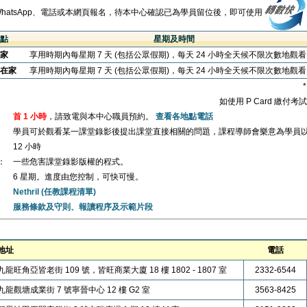
WhatsApp、電話或本網頁報名，待本中心確認已為學員留位後，即可使用
點
星期及時間
家
享用時期內每星期 7 天 (包括公眾假期)，每天 24 小時全天候不限次數地觀
在家
享用時期內每星期 7 天 (包括公眾假期)，每天 24 小時全天候不限次數地觀
如使用 P Card 繳付
首 1 小時
，請致電與本中心職員預約。
查看各地點電話
學員可於觀看某一課堂錄影後提出課堂直接相關的問題，課程導師會樂意為學員
12 小時
：
一些危害課堂錄影版權的程式。
6 星期。進度由您控制，可快可慢。
Nethril (任教課程清單)
服務條款及守則、報讀程序及示範片段
地址
電話
九龍旺角亞皆老街 109 號，皆旺商業大廈 18 樓 1802 - 1807 室
2332-6544
九龍觀塘成業街 7 號寧晉中心 12 樓 G2 室
3563-8425