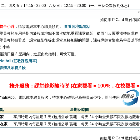
二、四及五：14:15 - 22:00 六及日：12:15 - 20:00 (一、三及公眾假期休息)
如使用 P Card 繳付
首半小時
，請致電與本中心職員預約。
查看各地點電話
學員可於享用時期內於報讀地點不限次數地重看課堂錄影，從而可反覆重溫整個課程
學員可於觀看某一課堂錄影後提出課堂直接相關的問題，課程導師會樂意為學員以單
6 小時
報讀日至 3 星期內，進度由您控制，可快可慢。
Nethril (任教課程清單)
詳情及示範片段
推介服務：課堂錄影隨時睇 (在家觀看 = 100%，在校觀看 = 
WhatsApp、電話或本網頁報名，待本中心確認已為學員留位後，即可使用
點
星期及時間
家
享用時期內每星期 7 天 (包括公眾假期)，每天 24 小時全天候不限次數地觀
在家
享用時期內每星期 7 天 (包括公眾假期)，每天 24 小時全天候不限次數地觀
如使用 P Card 繳付