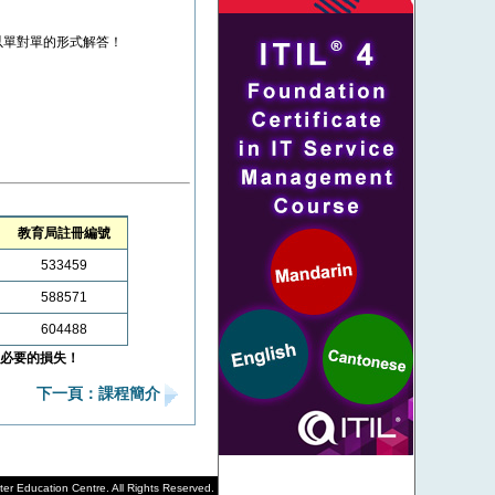
以單對單的形式解答！
教育局註冊編號
533459
588571
604488
必要的損失！
下一頁：課程簡介
r Education Centre. All Rights Reserved.