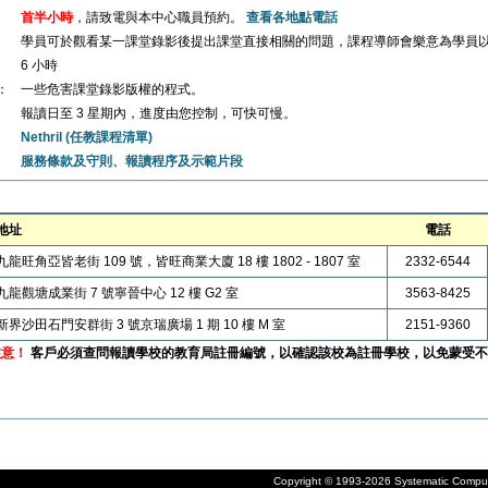
首半小時
，請致電與本中心職員預約。
查看各地點電話
學員可於觀看某一課堂錄影後提出課堂直接相關的問題，課程導師會樂意為學員
6 小時
：
一些危害課堂錄影版權的程式。
報讀日至 3 星期內，進度由您控制，可快可慢。
Nethril (任教課程清單)
服務條款及守則、報讀程序及示範片段
地址
電話
九龍旺角亞皆老街 109 號，皆旺商業大廈 18 樓 1802 - 1807 室
2332-6544
九龍觀塘成業街 7 號寧晉中心 12 樓 G2 室
3563-8425
新界沙田石門安群街 3 號京瑞廣場 1 期 10 樓 M 室
2151-9360
注意！
客戶必須查問報讀學校的教育局註冊編號，以確認該校為註冊學校，以免蒙受不
Copyright © 1993-2026 Systematic Compute