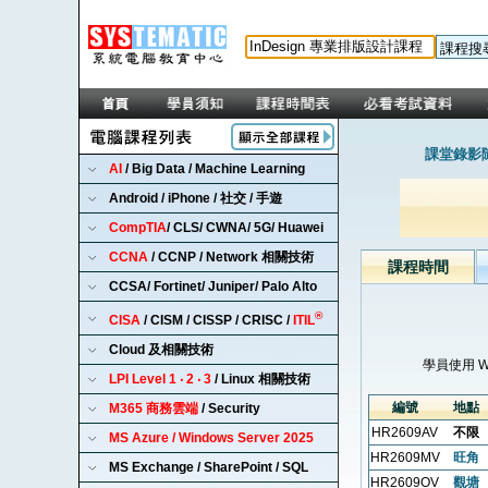
課堂錄影隨
AI
/ Big Data / Machine Learning
Android / iPhone / 社交 / 手遊
CompTIA
/ CLS/ CWNA/ 5G/ Huawei
CCNA
/ CCNP / Network 相關技術
課程時間
CCSA/ Fortinet/ Juniper/ Palo Alto
®
CISA
/ CISM / CISSP / CRISC /
ITIL
Cloud 及相關技術
學員使用 
LPI Level 1 ‧ 2 ‧ 3
/ Linux 相關技術
編號
地點
M365 商務雲端
/ Security
HR2609AV
不限
MS Azure / Windows Server 2025
HR2609MV
旺角
MS Exchange / SharePoint / SQL
HR2609OV
觀塘