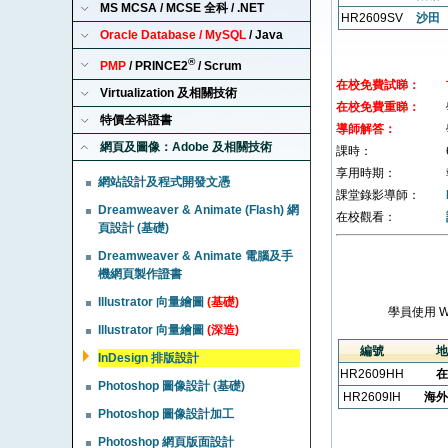
MS MCSA / MCSE 全科 / .NET
HR2609SV
沙田
Oracle Database / MySQL
/ Java
®
PMP
/ PRINCE2
/ Scrum
在校免費試睇：
Virtualization 及相關技術
在校免費重睇：
特價全科證書
導師解答：
網頁及圖像：Adobe 及相關技術
課時：
享用時期：
網站設計及程式開發文憑
課堂錄影導師：
Dreamweaver & Animate (Flash) 網
在校觀看：
頁設計 (基礎)
Dreamweaver & Animate 電腦及手
機網頁製作證書
Illustrator 向量繪圖
(基礎)
學員使用 
Illustrator 向量繪圖
(深造)
編號
地
InDesign 排版設計
HR2609HH
在
Photoshop 圖像設計 (基礎)
HR2609IH
海外
Photoshop 圖像設計加工
Photoshop 網頁版面設計