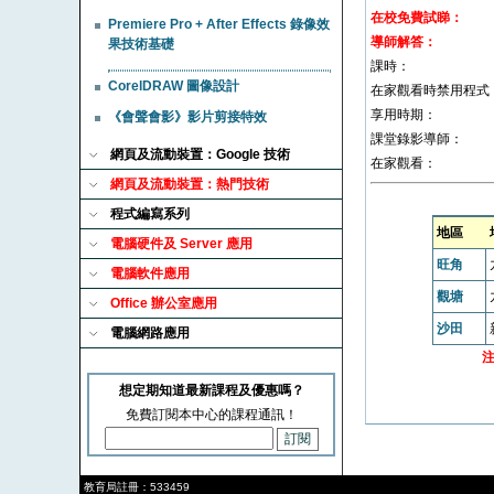
在校免費試睇：
Premiere Pro + After Effects 錄像效
導師解答：
果技術基礎
課時：
CorelDRAW 圖像設計
在家觀看時禁用程式
享用時期：
《會聲會影》影片剪接特效
課堂錄影導師：
網頁及流動裝置：Google 技術
在家觀看：
網頁及流動裝置：熱門技術
程式編寫系列
地區
電腦硬件及 Server 應用
旺角
電腦軟件應用
觀塘
Office 辦公室應用
沙田
電腦網路應用
想定期知道最新課程及優惠嗎？
免費訂閱本中心的課程通訊！
教育局註冊：533459