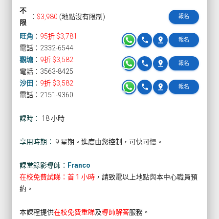
不
：
$3,980
(地點沒有限制)
報名
限
旺角
：
95折 $3,781
phone
pin_drop
報名
電話：2332-6544
觀塘
：
9折 $3,582
phone
pin_drop
報名
電話：3563-8425
沙田
：
9折 $3,582
phone
pin_drop
報名
電話：2151-9360
課時：
18 小時
享用時期：
9 星期。進度由您控制，可快可慢。
課堂錄影導師：
Franco
在校免費試睇：首 1 小時
，請致電以上地點與本中心職員預
約。
本課程提供
在校免費重睇
及
導師解答
服務。