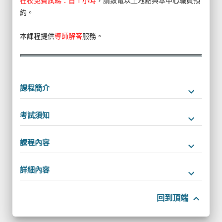
在校免費試睇：首 1 小時
，請致電以上地點與本中心職員預
約。
本課程提供
導師解答
服務。
課程簡介
keyboard_arrow_down
考試須知
keyboard_arrow_down
課程內容
keyboard_arrow_down
詳細內容
keyboard_arrow_down
keyboard_arrow_up
回到頂端