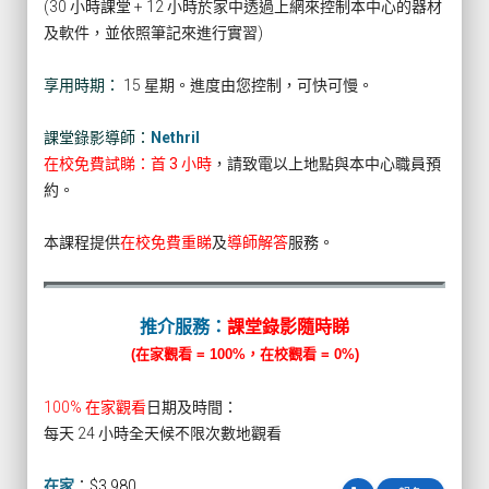
(30 小時課堂 + 12 小時於家中透過上網來控制本中心的器材
及軟件，並依照筆記來進行實習)
享用時期：
15 星期。進度由您控制，可快可慢。
課堂錄影導師：
Nethril
在校免費試睇：首 3 小時
，請致電以上地點與本中心職員預
約。
本課程提供
在校免費重睇
及
導師解答
服務。
推介服務：
課堂錄影隨時睇
(在家觀看 = 100%，在校觀看 = 0%)
100% 在家觀看
日期及時間：
每天 24 小時全天候不限次數地觀看
在家
：
$3,980