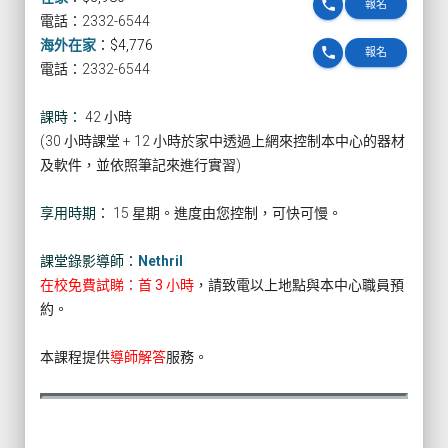
phone
報名
電話：2332-6544
海外在家
：
$4,776
phone
報名
電話：2332-6544
課時：
42 小時
(30 小時課堂 + 12 小時於家中透過上網來控制本中心的器材
及軟件，並依照筆記來進行實習)
享用時期：
15 星期。進度由您控制，可快可慢。
課堂錄影導師：
Nethril
在校免費試睇：首 3 小時
，請致電以上地點與本中心職員預
約。
本課程提供
導師解答
服務。