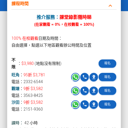
課程時間
keyboard_arrow_down
推介服務：
課堂錄影隨時睇
(在家觀看 = 0%，在校觀看 = 100%)
100% 在校觀看
日期及時間：
自由選擇，點選以下地區觀看辦公時間及位置
不
：
$3,980
(地點沒有限制)
報名
限
旺角
：
95折 $3,781
phone
pin_drop
報名
電話：2332-6544
觀塘
：
9折 $3,582
phone
pin_drop
報名
電話：3563-8425
沙田
：
9折 $3,582
phone
pin_drop
報名
電話：2151-9360
課時：
42 小時