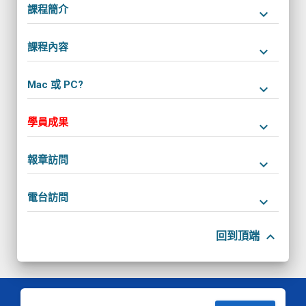
課程簡介
keyboard_arrow_down
課程內容
keyboard_arrow_down
Mac 或 PC?
keyboard_arrow_down
學員成果
keyboard_arrow_down
報章訪問
keyboard_arrow_down
電台訪問
keyboard_arrow_down
keyboard_arrow_up
回到頂端