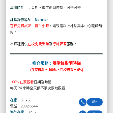
享用時期：
9 星期。進度由您控制，可快可慢。
課堂錄影導師：
Norman
在校免費試睇：首 1 小時
，請致電以上地點與本中心職員預
約。
本課程提供
在校免費重睇
及
導師解答
服務。
推介服務：
課堂錄影隨時睇
(在家觀看 = 100%，在校觀看 = 0%)
100% 在家觀看
日期及時間：
每天 24 小時全天候不限次數地觀看
在家
：
$1,980
phone
報名
電話：2332-6544
海外在家
：
$2,376