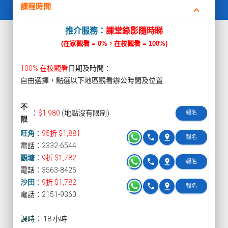
課程時間
keyboard_arrow_down
推介服務：
課堂錄影隨時睇
(在家觀看 = 0%，在校觀看 = 100%)
100% 在校觀看
日期及時間：
自由選擇，點選以下地區觀看辦公時間及位置
不
：
$1,980
(地點沒有限制)
報名
限
旺角
：
95折 $1,881
phone
pin_drop
報名
電話：2332-6544
觀塘
：
9折 $1,782
phone
pin_drop
報名
電話：3563-8425
沙田
：
9折 $1,782
phone
pin_drop
報名
電話：2151-9360
課時：
18 小時