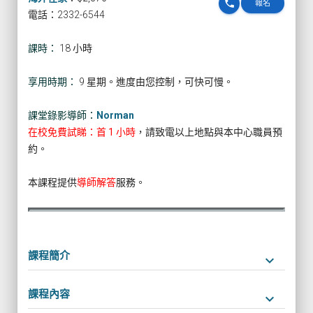
phone
報名
電話：2332-6544
課時：
18 小時
享用時期：
9 星期。進度由您控制，可快可慢。
課堂錄影導師：
Norman
在校免費試睇：首 1 小時
，請致電以上地點與本中心職員預
約。
本課程提供
導師解答
服務。
課程簡介
keyboard_arrow_down
課程內容
keyboard_arrow_down