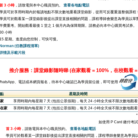
首 3 小時
，請致電與本中心職員預約。
查看各地點電話
學員可於享用時期內於報讀地點不限次數地重看課堂錄影，從而可反覆重溫整個課程
學員可於觀看某一課堂錄影後提出課堂直接相關的問題，課程導師會樂意為學員以單
半費重考。開始觀看最後 1 堂之 1 個月內為保障期限。請務必向本中心購買考試券。
30 小時
15 星期。進度由您控制，可快可慢。
Norman (任教課程清單)
詳情及示範片段
推介服務：課堂錄影隨時睇 (在家觀看 = 100%，在校觀看 = 
WhatsApp、電話或本網頁報名，待本中心確認已為學員留位後，即可使用
點
星期及時間
家
享用時期內每星期 7 天 (包括公眾假期)，每天 24 小時全天候不限次數地觀
在家
享用時期內每星期 7 天 (包括公眾假期)，每天 24 小時全天候不限次數地觀
如使用 P Card 繳付
首 3 小時
，請致電與本中心職員預約。
查看各地點電話
學員可於觀看某一課堂錄影後提出課堂直接相關的問題，課程導師會樂意為學員