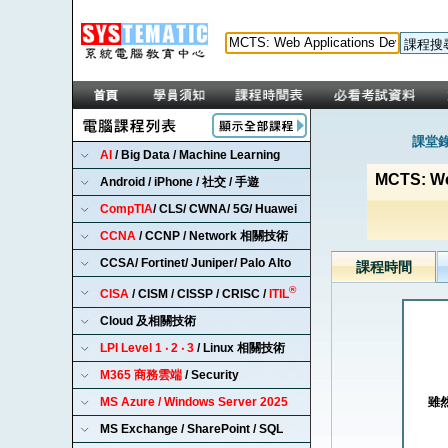
課堂錄
AI
/ Big Data / Machine Learning
MCTS: We
Android / iPhone / 社交 / 手遊
CompTIA
/ CLS/ CWNA/ 5G/ Huawei
CCNA
/ CCNP / Network 相關技術
CCSA/ Fortinet/ Juniper/ Palo Alto
課程時間
®
CISA
/ CISM / CISSP / CRISC /
ITIL
Cloud 及相關技術
LPI Level 1 ‧ 2 ‧ 3
/ Linux 相關技術
M365 商務雲端
/ Security
MS Azure / Windows Server 2025
雖然
MS Exchange / SharePoint / SQL