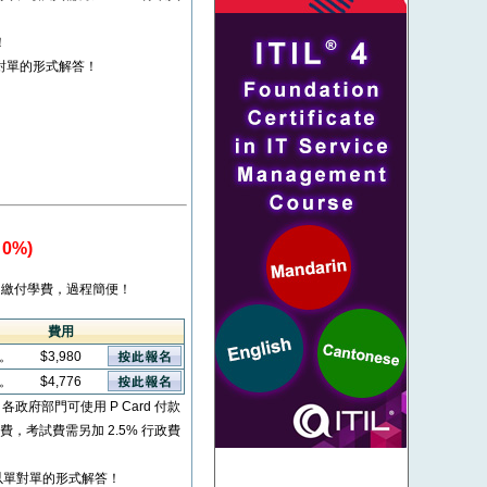
！
對單的形式解答！
0%)
繳付學費，過程簡便！
費用
看。
$3,980
看。
$4,776
* 各政府部門可使用 P Card 付款
考試費，考試費需另加 2.5% 行政費
以單對單的形式解答！