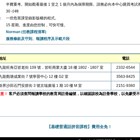
半費重考。開始觀看最後 1 堂之 1 個月內為保障期限。請務必向本中心購買考試
30 小時
：
一些危害課堂錄影版權的程式。
15 星期。進度由您控制，可快可慢。
Norman (任教課程清單)
服務條款及守則、報讀程序及示範片段
地址
電話
九龍旺角亞皆老街 109 號，皆旺商業大廈 18 樓 1802 - 1807 室
2332-6544
九龍觀塘成業街 7 號寧晉中心 12 樓 G2 室
3563-8425
新界沙田石門安群街 3 號京瑞廣場 1 期 10 樓 M 室
2151-9360
注意！
客戶必須查問報讀學校的教育局註冊編號，以確認該校為註冊學校，以免蒙受不
【基礎普通話拼音課程】費用全免！