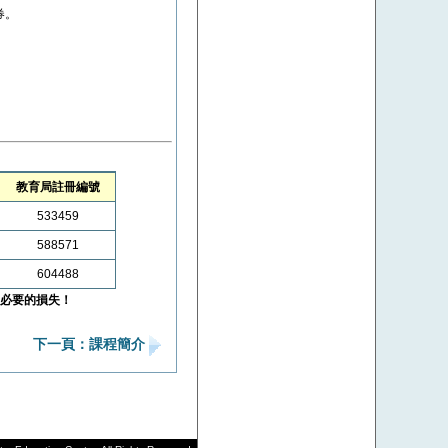
券。
教育局註冊編號
533459
588571
604488
必要的損失！
下一頁：課程簡介