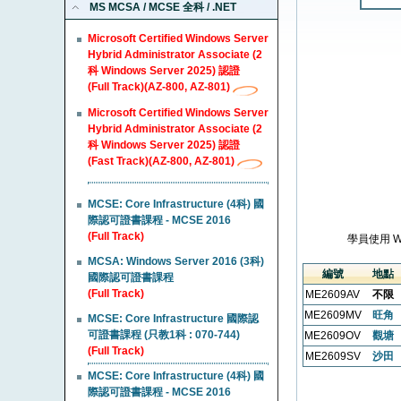
MS MCSA / MCSE 全科 / .NET
Microsoft Certified Windows Server
Hybrid Administrator Associate (2
科 Windows Server 2025) 認證
(Full Track)(AZ-800, AZ-801)
Microsoft Certified Windows Server
Hybrid Administrator Associate (2
科 Windows Server 2025) 認證
(Fast Track)(AZ-800, AZ-801)
MCSE: Core Infrastructure (4科) 國
際認可證書課程 - MCSE 2016
(Full Track)
學員使用 
MCSA: Windows Server 2016 (3科)
編號
地點
國際認可證書課程
(Full Track)
ME2609AV
不限
ME2609MV
旺角
MCSE: Core Infrastructure 國際認
可證書課程 (只教1科 : 070-744)
ME2609OV
觀塘
(Full Track)
ME2609SV
沙田
MCSE: Core Infrastructure (4科) 國
際認可證書課程 - MCSE 2016