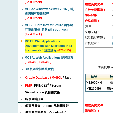
(Fast Track)
在校免費試睇：
MCSA: Windows Server 2016 (3科)
在校免費重睇：
國際認可證書課程
導師解答：
(Fast Track)
合格保障：
MCSE: Core Infrastructure 國際認
課時：
可證書課程 (只教1科 : 070-744)
享用時期：
(Fast Track)
課堂錄影導師：
MCTS: Web Applications
在校觀看：
Development with Microsoft .NET
Framework 4 認證課程
(070-515)
MCSA: Web Applications 認證課程
(070-480, 070-486)
學員使用 
Git 版本控制系統實戰
編號
地
Oracle Database / MySQL
/ Java
ME2609HH
在
®
PMP
/ PRINCE2
/ Scrum
ME2609IH
海外
Virtualization 及相關技術
特價全科證書
在校免費試睇：
網頁及圖像：Adobe 及相關技術
導師解答：
網頁及流動裝置：Google 技術