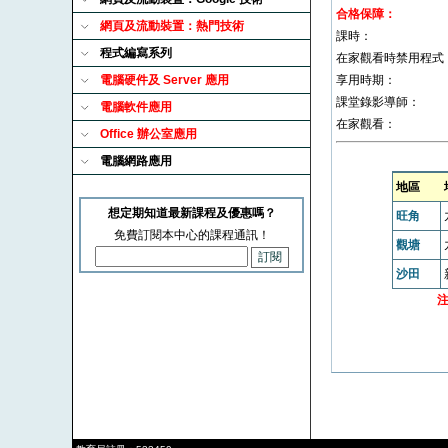
合格保障：
網頁及流動裝置：熱門技術
課時：
程式編寫系列
在家觀看時禁用程式
電腦硬件及 Server 應用
享用時期：
課堂錄影導師：
電腦軟件應用
在家觀看：
Office 辦公室應用
電腦網路應用
地區
想定期知道最新課程及優惠嗎？
旺角
免費訂閱本中心的課程通訊！
觀塘
沙田