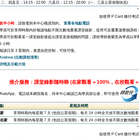
二、四及五：14:15 - 22:00 六及日：12:15 - 20:00 (一、三及公眾假期休息)
如使用 P Card 繳付
首半小時
，請致電與本中心職員預約。
查看各地點電話
學員可於享用時期內於報讀地點不限次數地重看課堂錄影，從而可反覆重溫整個課程
學員可於觀看某一課堂錄影後提出課堂直接相關的問題，課程導師會樂意為學員以單
6 小時
報讀日至 3 星期內，進度由您控制，可快可慢。
Andrew (任教課程清單)
詳情及示範片段
推介服務：課堂錄影隨時睇 (在家觀看 = 100%，在校觀看 = 
WhatsApp、電話或本網頁報名，待本中心確認已為學員留位後，即可使用
點
星期及時間
家
享用時期內每星期 7 天 (包括公眾假期)，每天 24 小時全天候不限次數地觀
在家
享用時期內每星期 7 天 (包括公眾假期)，每天 24 小時全天候不限次數地觀
如使用 P Card 繳付