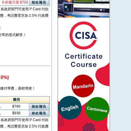
9 折後只需 $702
* 各政府部門可使用 P Card 付款
考試費，考試費需另加 2.5% 行政費
！
對單的形式解答！
0%)
繳付學費，過程簡便！
費用
看。
$780
看。
$936
* 各政府部門可使用 P Card 付款
考試費，考試費需另加 2.5% 行政費