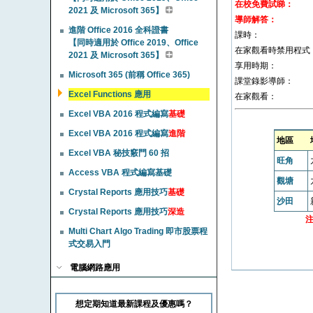
在校免費試睇：
2021 及 Microsoft 365】
導師解答：
進階 Office 2016 全科證書
課時：
【同時適用於 Office 2019、Office
在家觀看時禁用程式
2021 及 Microsoft 365】
享用時期：
Microsoft 365 (前稱 Office 365)
課堂錄影導師：
Excel Functions 應用
在家觀看：
Excel VBA 2016 程式編寫
基礎
Excel VBA 2016 程式編寫
進階
地區
Excel VBA 秘技竅門 60 招
旺角
Access VBA 程式編寫基礎
觀塘
Crystal Reports 應用技巧
基礎
沙田
Crystal Reports 應用技巧
深造
Multi Chart Algo Trading 即市股票程
式交易入門
電腦網路應用
想定期知道最新課程及優惠嗎？