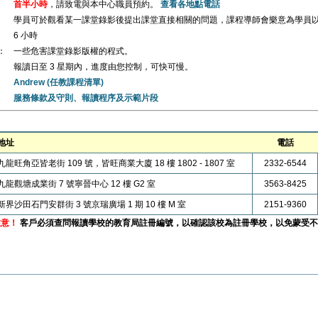
首半小時
，請致電與本中心職員預約。
查看各地點電話
學員可於觀看某一課堂錄影後提出課堂直接相關的問題，課程導師會樂意為學員
6 小時
：
一些危害課堂錄影版權的程式。
報讀日至 3 星期內，進度由您控制，可快可慢。
Andrew (任教課程清單)
服務條款及守則、報讀程序及示範片段
地址
電話
九龍旺角亞皆老街 109 號，皆旺商業大廈 18 樓 1802 - 1807 室
2332-6544
九龍觀塘成業街 7 號寧晉中心 12 樓 G2 室
3563-8425
新界沙田石門安群街 3 號京瑞廣場 1 期 10 樓 M 室
2151-9360
注意！
客戶必須查問報讀學校的教育局註冊編號，以確認該校為註冊學校，以免蒙受不