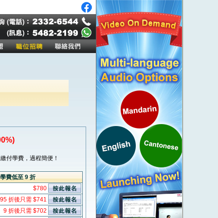
0%)
繳付學費，過程簡便！
學費低至 9 折
$780
95 折後只需 $741
9 折後只需 $702