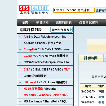
AI
/ Big Data / Machine Learning
Android / iPhone / 社交 / 手遊
CompTIA
/ CLS/ CWNA/ 5G/ Huawei
CCNA
/ CCNP / Network 相關技術
課程時間
CCSA/ Fortinet/ Juniper/ Palo Alto
®
CISA
/ CISM / CISSP / CRISC /
ITIL
Cloud 及相關技術
學員使用 
LPI Level 1 ‧ 2 ‧ 3
/ Linux 相關技術
編號
地點
M365 商務雲端
/ Security
GA2609AV
不限
MS Azure / Windows Server 2025
GA2609MV
旺角
MS Exchange / SharePoint / SQL
GA2609OV
觀塘