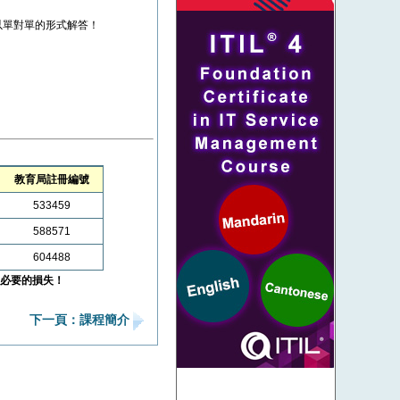
以單對單的形式解答！
教育局註冊編號
533459
588571
604488
必要的損失！
下一頁：課程簡介