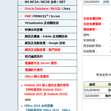
MS MCSA / MCSE 全科 / .NET
GA2609SV
沙田
Oracle Database / MySQL
/ Java
®
PMP
/ PRINCE2
/ Scrum
在校免費試睇：
Virtualization 及相關技術
在校免費重睇：
導師解答：
特價全科證書
課時：
網頁及圖像：Adobe 及相關技術
享用時期：
網頁及流動裝置：Google 技術
課堂錄影導師：
網頁及流動裝置：熱門技術
在校觀看：
程式編寫系列
電腦硬件及 Server 應用
電腦軟件應用
學員使用 
Office 辦公室應用
編號
地
Outlook 365 個人資訊及通訊管理
【同時適用於 Outlook 2024、
GA2609HH
在
Outlook 2021 及 Outlook 2019】
GA2609IH
海外
Office 2016 全科證書
【同時適用於 Office 2019、Office