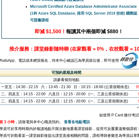
Microsoft Certified Azure Database Administrator Associate
(1科 Azure SQL Database, 採用 SQL Server 2019 技術) 國際認
可證書課程
即減 $1,500！
報讀其中兩個即減 $880！
推介服務：課堂錄影隨時睇 (在家觀看 = 0%，在校觀看 = 10
WhatsApp、電話或本網頁報名，待本中心確認已為學員留位後，即可使用
可預約星期及時間
請參看個別地點
一至五：14:30 - 22:15 六：13:45 - 21:30 日：10:15 - 18:00 (公眾假期休息)
9
二、四及五：14:15 - 22:00 六及日：12:15 - 20:00 (一、三及公眾假期休息)
二、四及五：14:15 - 22:00 六及日：12:15 - 20:00 (一、三及公眾假期休息)
如使用 P Card 繳付
首 3 小時
，請致電與本中心職員預約。
查看各地點電話
學員可於享用時期內於報讀地點不限次數地重看課堂錄影，從而可反覆重溫整個課程
學員可於觀看某一課堂錄影後提出課堂直接相關的問題，課程導師會樂意為學員以單