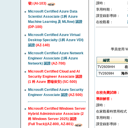
課時：
發) (AI-103)
享用時期：
Microsoft Certified Azure Data
課堂錄影導師：
Scientist Associate (1科 Azure
Machine Learning 及 MLflow) 認證
在校觀看：
(DP-100)
Microsoft Certified Azure Virtual
Desktop Specialty (1科 Azure VDI)
認證
(AZ-140)
學員使用 
Microsoft Certified Azure Network
Engineer Associate (1科 Azure
編號
地
Network) 認證
(AZ-700)
TV2609HH
在
Microsoft Certified Cloud and AI
TV2609IH
海外
Security Engineer Associate 認證
(1 科 Azure 雲端保安) (SC-500)
Microsoft Certified Azure Security
在校免費試睇：
Engineer Associate 認證
(AZ-500)
導師解答：
課時：
Microsoft Certified Windows Server
在家觀看時禁用程式
Hybrid Administrator Associate (2
享用時期：
科 Windows Server 2025) 認證
(Full Track)(AZ-800, AZ-801)
課堂錄影導師：