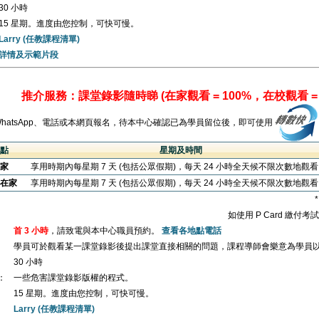
30 小時
15 星期。進度由您控制，可快可慢。
Larry (任教課程清單)
詳情及示範片段
推介服務：課堂錄影隨時睇 (在家觀看 = 100%，在校觀看 = 
WhatsApp、電話或本網頁報名，待本中心確認已為學員留位後，即可使用
點
星期及時間
家
享用時期內每星期 7 天 (包括公眾假期)，每天 24 小時全天候不限次數地觀
在家
享用時期內每星期 7 天 (包括公眾假期)，每天 24 小時全天候不限次數地觀
如使用 P Card 繳付
首 3 小時
，請致電與本中心職員預約。
查看各地點電話
學員可於觀看某一課堂錄影後提出課堂直接相關的問題，課程導師會樂意為學員
30 小時
：
一些危害課堂錄影版權的程式。
15 星期。進度由您控制，可快可慢。
Larry (任教課程清單)