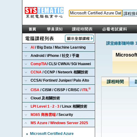
課堂錄影隨時睇 1
AI
/ Big Data / Machine Learning
Microsof
Android / iPhone / 社交 / 手遊
CompTIA
/ CLS/ CWNA/ 5G/ Huawei
CCNA
/ CCNP / Network 相關技術
CCSA/ Fortinet/ Juniper/ Palo Alto
課程時間
®
CISA
/ CISM / CISSP / CRISC /
ITIL
Cloud 及相關技術
LPI Level 1 ‧ 2 ‧ 3
/ Linux 相關技術
M365 商務雲端
/ Security
MS Azure / Windows Server 2025
Microsoft Certified Azure