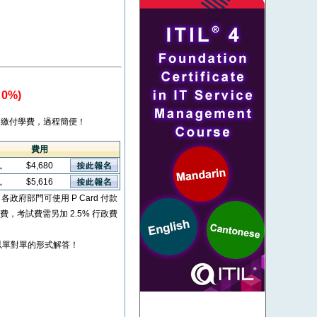
0%)
繳付學費，過程簡便！
費用
看。
$4,680
看。
$5,616
* 各政府部門可使用 P Card 付款
考試費，考試費需另加 2.5% 行政費
以單對單的形式解答！