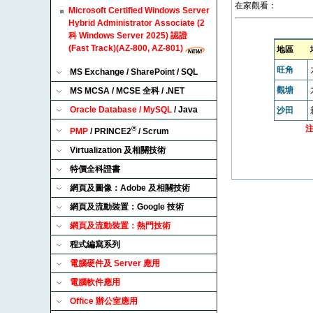
在家觀看：
Microsoft Certified Windows Server
Hybrid Administrator Associate (2
科 Windows Server 2025) 認證
(Fast Track)(AZ-800, AZ-801)
地區
旺角
MS Exchange / SharePoint / SQL
觀塘
MS MCSA / MCSE 全科 / .NET
Oracle Database / MySQL
/ Java
沙田
®
PMP
/ PRINCE2
/ Scrum
Virtualization 及相關技術
特價全科證書
網頁及圖像：Adobe 及相關技術
網頁及流動裝置：Google 技術
網頁及流動裝置：熱門技術
程式編寫系列
電腦硬件及 Server 應用
電腦軟件應用
Office 辦公室應用