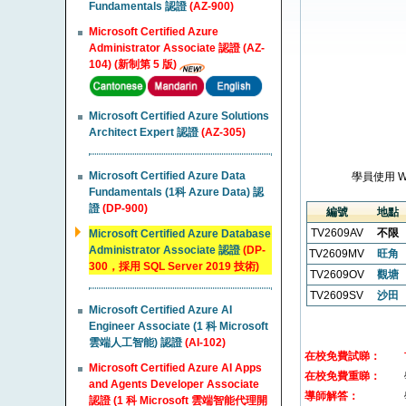
Fundamentals 認證
(AZ-900)
Microsoft Certified Azure
Administrator Associate 認證 (AZ-
104) (新制第 5 版)
Microsoft Certified Azure Solutions
Architect Expert 認證
(AZ-305)
Microsoft Certified Azure Data
學員使用 
Fundamentals (1科 Azure Data) 認
證
(DP-900)
編號
地點
TV2609AV
不限
Microsoft Certified Azure Database
Administrator Associate 認證
(DP-
TV2609MV
旺角
300，採用 SQL Server 2019 技術)
TV2609OV
觀塘
TV2609SV
沙田
Microsoft Certified Azure AI
Engineer Associate (1 科 Microsoft
雲端人工智能) 認證
(AI-102)
在校免費試睇：
Microsoft Certified Azure AI Apps
在校免費重睇：
and Agents Developer Associate
導師解答：
認證 (1 科 Microsoft 雲端智能代理開