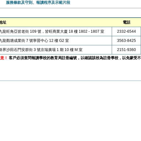
服務條款及守則、報讀程序及示範片段
地址
電話
九龍旺角亞皆老街 109 號，皆旺商業大廈 18 樓 1802 - 1807 室
2332-6544
九龍觀塘成業街 7 號寧晉中心 12 樓 G2 室
3563-8425
新界沙田石門安群街 3 號京瑞廣場 1 期 10 樓 M 室
2151-9360
注意！
客戶必須查問報讀學校的教育局註冊編號，以確認該校為註冊學校，以免蒙受不