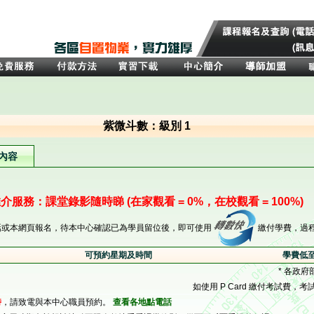
紫微斗數：級別 1
內容
介服務：課堂錄影隨時睇 (在家觀看 = 0%，在校觀看 = 100%)
話或本網頁報名，待本中心確認已為學員留位後，即可使用
繳付學費，過
可預約星期及時間
學費低至
* 各政府
如使用 P Card 繳付考試費，考
時
，請致電與本中心職員預約。
查看各地點電話