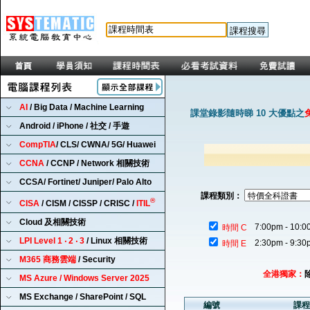
AI
/ Big Data / Machine Learning
課堂錄影隨時睇 10 大優點之
Android / iPhone / 社交 / 手遊
CompTIA
/ CLS/ CWNA/ 5G/ Huawei
CCNA
/ CCNP / Network 相關技術
CCSA/ Fortinet/ Juniper/ Palo Alto
課程類別：
®
CISA
/ CISM / CISSP / CRISC /
ITIL
Cloud 及相關技術
7:00pm - 10:0
時間 C
LPI Level 1 ‧ 2 ‧ 3
/ Linux 相關技術
2:30pm - 9:30
時間 E
M365 商務雲端
/ Security
全港獨家：
MS Azure / Windows Server 2025
MS Exchange / SharePoint / SQL
編號
課程