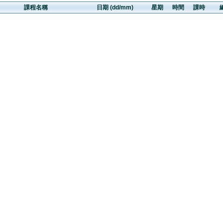
課程名稱
日期 (dd/mm)
星期
時間
課時