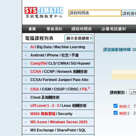
AI
/ Big Data / Machine Learning
課堂錄影隨時睇 1
Android / iPhone / 社交 / 手遊
CompTIA
/ CLS/ CWNA/ 5G/ Huawei
CCNA
/ CCNP / Network 相關技術
CCSA/ Fortinet/ Juniper/ Palo Alto
®
CISA
/ CISM / CISSP / CRISC /
ITIL
課程類別：
Cloud 及相關技術
LPI Level 1 ‧ 2 ‧ 3
/ Linux 相關技術
7
時間 C
2
時間 E
M365 商務雲端
/ Security
MS Azure / Windows Server 2025
MS Exchange / SharePoint / SQL