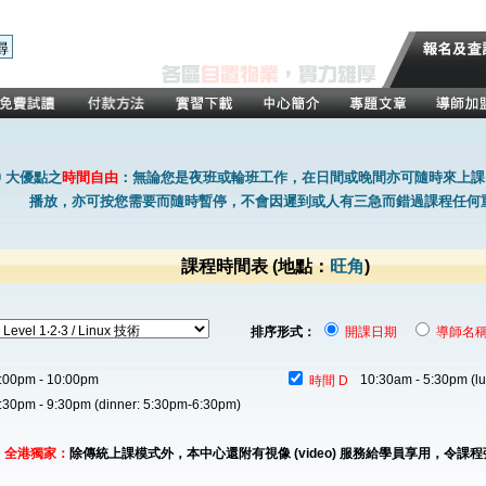
0 大優點之
時間自由
：無論您是夜班或輪班工作，在日間或晚間亦可隨時來上課
播放，亦可按您需要而隨時暫停，不會因遲到或人有三急而錯過課程任何
課程時間表
(地點：
旺角
)
排序形式：
開課日期
導師名
:00pm - 10:00pm
10:30am - 5:30pm (l
時間 D
:30pm - 9:30pm (dinner: 5:30pm-6:30pm)
全港獨家：
除傳統上課模式外，本中心還附有視像 (video) 服務給學員享用，令課