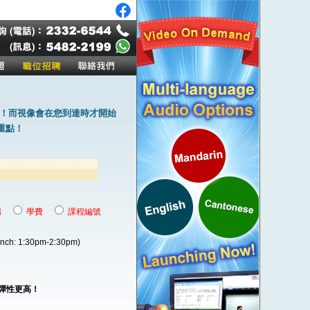
！而視像會在您到達時才開始
重點！
稱
學費
課程編號
unch: 1:30pm-2:30pm)
程彈性更高！