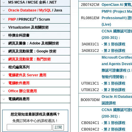
MS MCSA / MCSE 全科 / .NET
2B0742CM
OpenClaw AI 
Oracle Database / MySQL
/ Java
PMP® (Project M
RL0861EM
Professional®
®
PMP
/ PRINCE2
/ Scrum
(Live)
Virtualization 及相關技術
CCNA 國際認可證書課程
特價全科證書
(200-301)：
網頁及圖像：Adobe 及相關技術
3A0831C1
- 第 1 部份課程
3A0831C2
- 第 2 部份課程
網頁及流動裝置：Google 技術
Microsoft Certifi
網頁及流動裝置：熱門技術
and Agents Devel
程式編寫系列
際認可證書課程 (1 科 
電腦硬件及 Server 應用
智能代理開發)：
電腦軟件應用
UT0813C1
- 第 1 部份課程
UT0813C2
- 第 2 部份課程
Office 辦公室應用
Oracle AI Databa
電腦網路應用
BO0970DM
認證課程
CCNA 國際認可證書課程
想定期知道最新課程及優惠嗎？
(200-301)：
免費訂閱本中心的課程通訊！
CB0924C1
- 第 1 部份課程
CB0924C2
- 第 2 部份課程