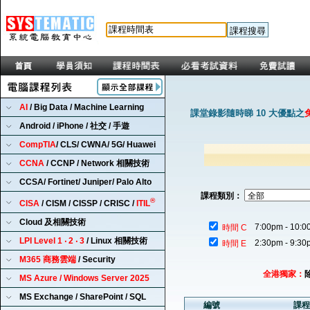
AI
/ Big Data / Machine Learning
課堂錄影隨時睇 10 大優點之
Android / iPhone / 社交 / 手遊
CompTIA
/ CLS/ CWNA/ 5G/ Huawei
CCNA
/ CCNP / Network 相關技術
CCSA/ Fortinet/ Juniper/ Palo Alto
課程類別：
®
CISA
/ CISM / CISSP / CRISC /
ITIL
Cloud 及相關技術
7:00pm - 10:0
時間 C
LPI Level 1 ‧ 2 ‧ 3
/ Linux 相關技術
2:30pm - 9:30
時間 E
M365 商務雲端
/ Security
全港獨家：
MS Azure / Windows Server 2025
MS Exchange / SharePoint / SQL
編號
課程