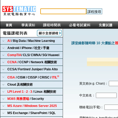
AI
/ Big Data / Machine Learning
課堂錄影隨時睇 10 大優點之
Android / iPhone / 社交 / 手遊
CompTIA
/ CLS/ CWNA/ 5G/ Huawei
CCNA
/ CCNP / Network 相關技術
CCSA/ Fortinet/ Juniper/ Palo Alto
®
CISA
/ CISM / CISSP / CRISC /
ITIL
英文姓(e.g. Chan)：
Cloud 及相關技術
LPI Level 1 ‧ 2 ‧ 3
/ Linux 相關技術
中文姓名：
M365 商務雲端
/ Security
MS Azure / Windows Server 2025
聯絡電話(手電)：
MS Exchange / SharePoint / SQL