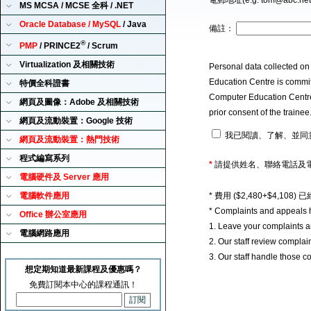
電郵地址(e.g. tom@abc.ne
MS MCSA / MCSE 全科 / .NET
Oracle Database / MySQL
/ Java
備註：
®
PMP
/ PRINCE2
/ Scrum
Virtualization 及相關技術
Personal data collected on
Education Centre is committ
特價全科證書
Computer Education Centre u
網頁及圖像：Adobe 及相關技術
prior consent of the traine
網頁及流動裝置：Google 技術
我已閱讀、了解、並同
網頁及流動裝置：熱門技術
程式編寫系列
*
請提供姓名、聯絡電話及
電腦硬件及 Server 應用
電腦軟件應用
* 費用 ($2,480+$4,1
* Complaints and appeals 
Office 辦公室應用
1. Leave your complaints 
電腦網路應用
2. Our staff review complai
3. Our staff handle those c
想定期知道最新課程及優惠嗎？
免費訂閱本中心的課程通訊！