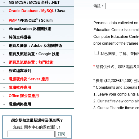
MS MCSA / MCSE 全科 / .NET
備註：
Oracle Database / MySQL
/ Java
®
PMP
/ PRINCE2
/ Scrum
Personal data collected on
Virtualization 及相關技術
Education Centre is committ
Computer Education Centre u
特價全科證書
prior consent of the traine
網頁及圖像：Adobe 及相關技術
我已閱讀、了解、並同
網頁及流動裝置：Google 技術
網頁及流動裝置：熱門技術
*
請提供姓名、聯絡電話及
程式編寫系列
電腦硬件及 Server 應用
* 費用 ($2,232+$4,1
電腦軟件應用
* Complaints and appeals 
1. Leave your complaints 
Office 辦公室應用
2. Our staff review complai
電腦網路應用
3. Our staff handle those c
想定期知道最新課程及優惠嗎？
免費訂閱本中心的課程通訊！