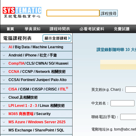
AI
/ Big Data / Machine Learning
課堂錄影隨時睇 10 
Android / iPhone / 社交 / 手遊
CompTIA
/ CLS/ CWNA/ 5G/ Huawei
CCNA
/ CCNP / Network 相關技術
CCSA/ Fortinet/ Juniper/ Palo Alto
®
CISA
/ CISM / CISSP / CRISC /
ITIL
英文姓(e.g. Chan)：
Cloud 及相關技術
中文姓名：
LPI Level 1 ‧ 2 ‧ 3
/ Linux 相關技術
M365 商務雲端
/ Security
聯絡電話(手電)：
MS Azure / Windows Server 2025
電郵地址(e.g. tom@abc.ne
MS Exchange / SharePoint / SQL