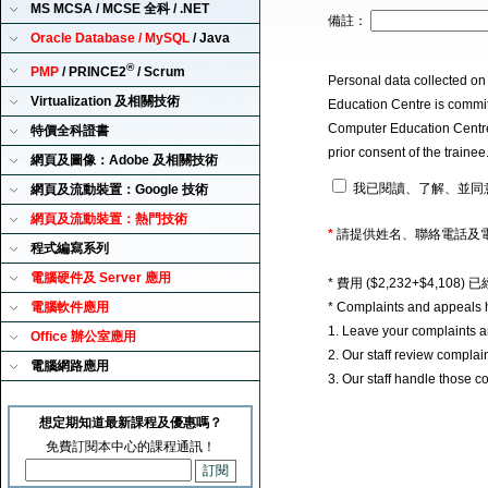
MS MCSA / MCSE 全科 / .NET
備註：
Oracle Database / MySQL
/ Java
®
PMP
/ PRINCE2
/ Scrum
Personal data collected on
Virtualization 及相關技術
Education Centre is committ
Computer Education Centre u
特價全科證書
prior consent of the traine
網頁及圖像：Adobe 及相關技術
我已閱讀、了解、並同
網頁及流動裝置：Google 技術
網頁及流動裝置：熱門技術
*
請提供姓名、聯絡電話及
程式編寫系列
電腦硬件及 Server 應用
* 費用 ($2,232+$4,1
電腦軟件應用
* Complaints and appeals 
1. Leave your complaints 
Office 辦公室應用
2. Our staff review complai
電腦網路應用
3. Our staff handle those c
想定期知道最新課程及優惠嗎？
免費訂閱本中心的課程通訊！