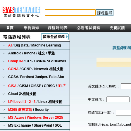
AI
/ Big Data / Machine Learning
課堂錄影隨
Android / iPhone / 社交 / 手遊
CompTIA
/ CLS/ CWNA/ 5G/ Huawei
CCNA
/ CCNP / Network 相關技術
CCSA/ Fortinet/ Juniper/ Palo Alto
®
CISA
/ CISM / CISSP / CRISC /
ITIL
英文姓(e.g. Chan)：
Cloud 及相關技術
中文姓名：
LPI Level 1 ‧ 2 ‧ 3
/ Linux 相關技術
M365 商務雲端
/ Security
聯絡電話(手電)：
MS Azure / Windows Server 2025
電郵地址(e.g. tom@abc.ne
MS Exchange / SharePoint / SQL