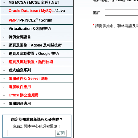
電郵地址(e.g. tom@abc.ne
MS MCSA / MCSE 全科 / .NET
Oracle Database / MySQL
/ Java
備註：
®
PMP
/ PRINCE2
/ Scrum
*
請提供姓名、聯絡電話及
Virtualization 及相關技術
特價全科證書
網頁及圖像：Adobe 及相關技術
網頁及流動裝置：Google 技術
網頁及流動裝置：熱門技術
程式編寫系列
電腦硬件及 Server 應用
電腦軟件應用
Office 辦公室應用
電腦網路應用
想定期知道最新課程及優惠嗎？
免費訂閱本中心的課程通訊！