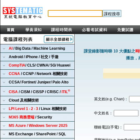
AI
/ Big Data / Machine Learning
課堂錄影隨時睇 10 大優點之
時
Android / iPhone / 社交 / 手遊
播放，
CompTIA
/ CLS/ CWNA/ 5G/ Huawei
CCNA
/ CCNP / Network 相關技術
CCSA/ Fortinet/ Juniper/ Palo Alto
®
CISA
/ CISM / CISSP / CRISC /
ITIL
英文姓(e.g. Chan)：
Cloud 及相關技術
LPI Level 1 ‧ 2 ‧ 3
/ Linux 相關技術
中文姓名：
M365 商務雲端
/ Security
MS Azure / Windows Server 2025
聯絡電話(手電)：
MS Exchange / SharePoint / SQL