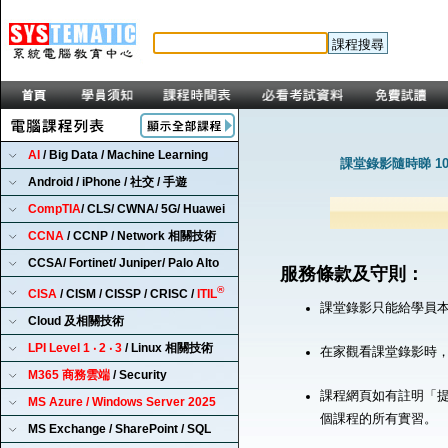
AI
/ Big Data / Machine Learning
課堂錄影隨時睇 1
Android / iPhone / 社交 / 手遊
CompTIA
/ CLS/ CWNA/ 5G/ Huawei
CCNA
/ CCNP / Network 相關技術
CCSA/ Fortinet/ Juniper/ Palo Alto
服務條款及守則：
®
CISA
/ CISM / CISSP / CRISC /
ITIL
課堂錄影只能給學員
Cloud 及相關技術
LPI Level 1 ‧ 2 ‧ 3
/ Linux 相關技術
在家觀看課堂錄影時
M365 商務雲端
/ Security
課程網頁如有註明「提
MS Azure / Windows Server 2025
個課程的所有實習。
MS Exchange / SharePoint / SQL