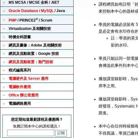
MS MCSA / MCSE 全科 / .NET
課程網頁如有註明「
Oracle Database / MySQL
/ Java
來控制本中心的器材
®
PMP
/ PRINCE2
/ Scrum
學員的電腦必須裝有 Sy
Virtualization 及相關技術
是必定會有水印存在
特價全科證書
註：學員的英
影的水印。
網頁及圖像：Adobe 及相關技術
網頁及流動裝置：Google 技術
學員只能以同一部電腦來播
網頁及流動裝置：熱門技術
會傳送此事件到本中
程式編寫系列
電腦硬件及 Server 應用
播放課堂錄影時，Syst
席率之用。
電腦軟件應用
Office 辦公室應用
播放課堂錄影時，Syst
電腦網路應用
經發現，Systemat
跟進。
想定期知道最新課程及優惠嗎？
本中心在任何時候都有
免費訂閱本中心的課程通訊！
不得異議，學員已繳