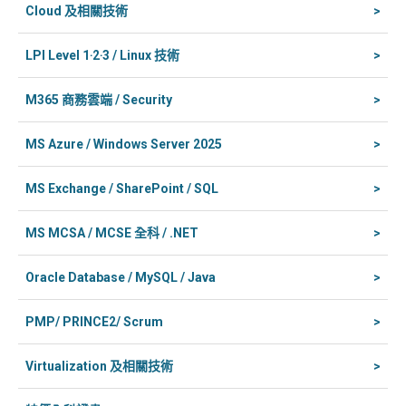
Cloud 及相關技術
>
LPI Level 1‧2‧3 / Linux 技術
>
M365 商務雲端 / Security
>
MS Azure / Windows Server 2025
>
MS Exchange / SharePoint / SQL
>
MS MCSA / MCSE 全科 / .NET
>
Oracle Database / MySQL / Java
>
PMP/ PRINCE2/ Scrum
>
Virtualization 及相關技術
>