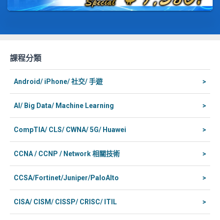
課程分類
Android/ iPhone/ 社交/ 手遊
>
AI/ Big Data/ Machine Learning
>
CompTIA/ CLS/ CWNA/ 5G/ Huawei
>
CCNA / CCNP / Network 相關技術
>
CCSA/Fortinet/Juniper/PaloAlto
>
CISA/ CISM/ CISSP/ CRISC/ ITIL
>