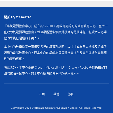
關於 Systematic
『系統電腦教育中心』成立於1993年，為教育局認可的註冊教育中心，至今一
直致力於電腦課程教育，並且舉辦過多個廣受讚賞的電腦課程，報讀本中心課
程的學員已超過四十萬人。
本中心的教學質素一直備受各界的讚賞及認同，故往往成為各大機構及組織所
選用的電腦教育中心，而本中心的講師亦每每獲得電視台及電台邀請為電腦節
目的特約嘉賓。
除此之外，本中心更是 Cisco、Microsoft、LPI、Oracle、Adobe 等機構指定的
國際電腦考試中心，於本中心應考的考生已超過六萬人。
旺角
觀塘
沙田
Copyright ©
2026 Systematic Computer Education Centre. All Rights Reserved.