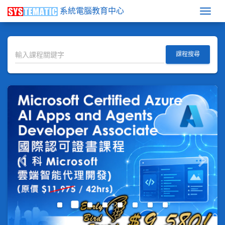
系統電腦教育中心
Togg
課程搜尋
keyboard_arrow_left
keyboard_arrow_right
Previous
Next