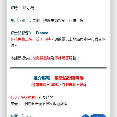
課時：
18 小時
享用時期：
9 星期。進度由您控制，可快可慢。
課堂錄影導師：
Franco
在校免費試睇：首 1 小時
，請致電以上地點與本中心職員預
約。
本課程提供
在校免費重睇
及
導師解答
服務。
推介服務：
課堂錄影隨時睇
(在家觀看 = 100%，在校觀看 = 0%)
100% 在家觀看
日期及時間：
每天 24 小時全天候不限次數地觀看
在家
：
$3,480