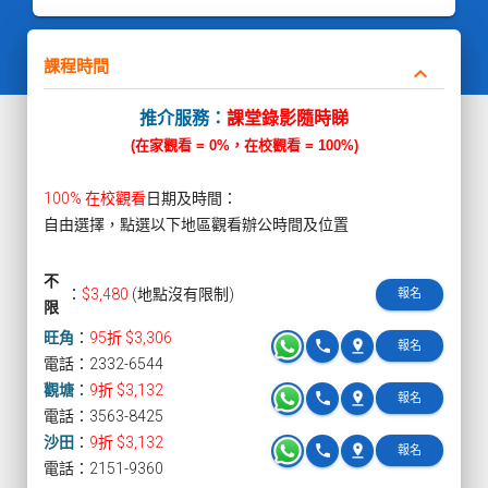
課程時間
keyboard_arrow_down
推介服務：
課堂錄影隨時睇
(在家觀看 = 0%，在校觀看 = 100%)
100% 在校觀看
日期及時間：
自由選擇，點選以下地區觀看辦公時間及位置
不
：
$3,480
(地點沒有限制)
報名
限
旺角
：
95折 $3,306
phone
pin_drop
報名
電話：2332-6544
觀塘
：
9折 $3,132
phone
pin_drop
報名
電話：3563-8425
沙田
：
9折 $3,132
phone
pin_drop
報名
電話：2151-9360