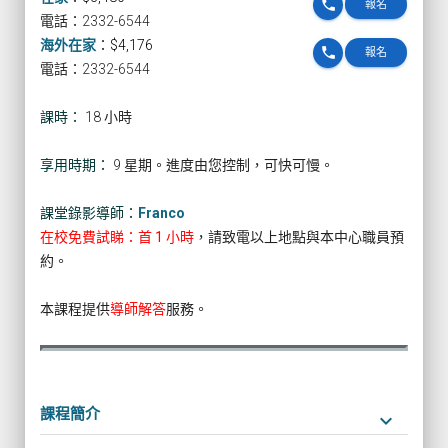
phone
報名
電話：2332-6544
海外在家
：
$4,176
phone
報名
電話：2332-6544
課時：
18 小時
享用時期：
9 星期。進度由您控制，可快可慢。
課堂錄影導師：
Franco
在校免費試睇：首 1 小時
，請致電以上地點與本中心職員預
約。
本課程提供
導師解答
服務。
課程簡介
keyboard_arrow_down