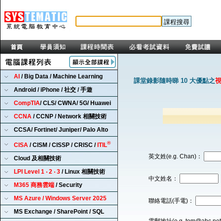
AI
/ Big Data / Machine Learning
課堂錄影隨時睇 10 大優點之
Android / iPhone / 社交 / 手遊
CompTIA
/ CLS/ CWNA/ 5G/ Huawei
CCNA
/ CCNP / Network 相關技術
CCSA/ Fortinet/ Juniper/ Palo Alto
®
CISA
/ CISM / CISSP / CRISC /
ITIL
英文姓(e.g. Chan)：
Cloud 及相關技術
LPI Level 1 ‧ 2 ‧ 3
/ Linux 相關技術
中文姓名：
M365 商務雲端
/ Security
MS Azure / Windows Server 2025
聯絡電話(手電)：
MS Exchange / SharePoint / SQL