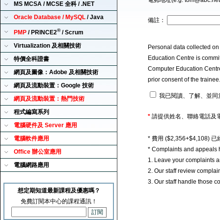
電郵地址(e.g. tom@abc.ne
MS MCSA / MCSE 全科 / .NET
Oracle Database / MySQL
/ Java
備註：
®
PMP
/ PRINCE2
/ Scrum
Virtualization 及相關技術
Personal data collected on
Education Centre is committ
特價全科證書
Computer Education Centre u
網頁及圖像：Adobe 及相關技術
prior consent of the traine
網頁及流動裝置：Google 技術
我已閱讀、了解、並同
網頁及流動裝置：熱門技術
程式編寫系列
*
請提供姓名、聯絡電話及
電腦硬件及 Server 應用
電腦軟件應用
* 費用 ($2,356+$4,1
* Complaints and appeals 
Office 辦公室應用
1. Leave your complaints 
電腦網路應用
2. Our staff review complai
3. Our staff handle those c
想定期知道最新課程及優惠嗎？
免費訂閱本中心的課程通訊！