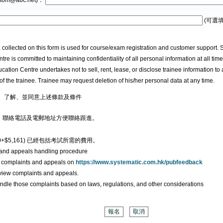
tom@abc.net)：
(可選填
 collected on this form is used for course/exam registration and customer support.
re is committed to maintaining confidentiality of all personal information at all tim
tion Centre undertakes not to sell, rent, lease, or disclose trainee information to 
of the trainee. Trainee may request deletion of his/her personal data at any time.
、了解、並同意上述條款及條件
、聯絡電話及電郵地址方便聯絡跟進。
480+$5,161) 已經包括考試所需的費用。
 and appeals handling procedure
r complaints and appeals on
https://www.systematic.com.hk/pubfeedback
review complaints and appeals.
handle those complaints based on laws, regulations, and other considerations