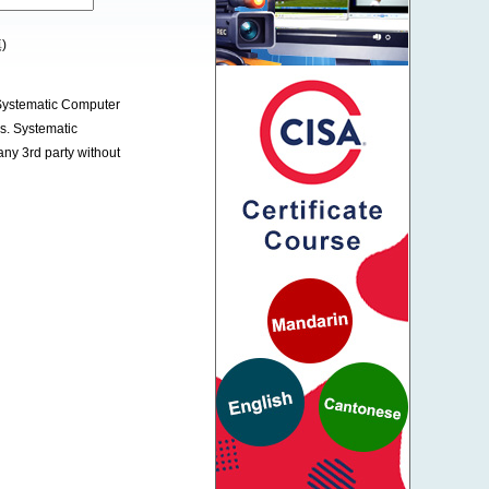
*
)
 Systematic Computer
es. Systematic
any 3rd party without