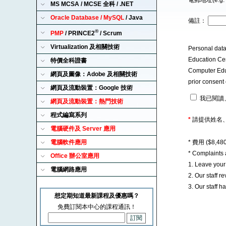
電郵地址(e.g. 
MS MCSA / MCSE 全科 / .NET
Oracle Database / MySQL
/ Java
備註：
®
PMP
/ PRINCE2
/ Scrum
Virtualization 及相關技術
Personal data
Education Cent
特價全科證書
Computer Educa
網頁及圖像：Adobe 及相關技術
prior consent 
網頁及流動裝置：Google 技術
我已閱讀
網頁及流動裝置：熱門技術
程式編寫系列
*
請提供姓名
電腦硬件及 Server 應用
電腦軟件應用
* 費用 ($8,
* Complaints
Office 辦公室應用
1. Leave you
電腦網路應用
2. Our staff 
3. Our staff 
想定期知道最新課程及優惠嗎？
免費訂閱本中心的課程通訊！