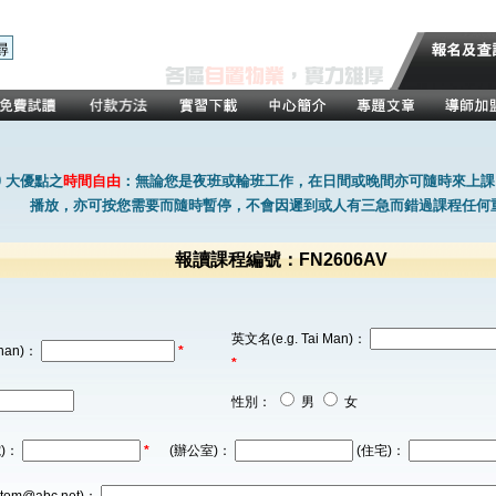
0 大優點之
時間自由
：無論您是夜班或輪班工作，在日間或晚間亦可隨時來上課
播放，亦可按您需要而隨時暫停，不會因遲到或人有三急而錯過課程任何
報讀課程編號：FN2606AV
英文名(e.g. Tai Man)：
han)：
*
*
性別：
男
女
)：
*
(辦公室)：
(住宅)：