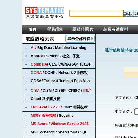
AI
/ Big Data / Machine Learning
課堂錄影隨時睇 1
Android / iPhone / 社交 / 手遊
CompTIA
/ CLS/ CWNA/ 5G/ Huawei
CCNA
/ CCNP / Network 相關技術
CCSA/ Fortinet/ Juniper/ Palo Alto
®
CISA
/ CISM / CISSP / CRISC /
ITIL
英文姓(e.g. C
Cloud 及相關技術
LPI Level 1 ‧ 2 ‧ 3
/ Linux 相關技術
中文姓名：
M365 商務雲端
/ Security
MS Azure / Windows Server 2025
聯絡電話(手電
MS Exchange / SharePoint / SQL