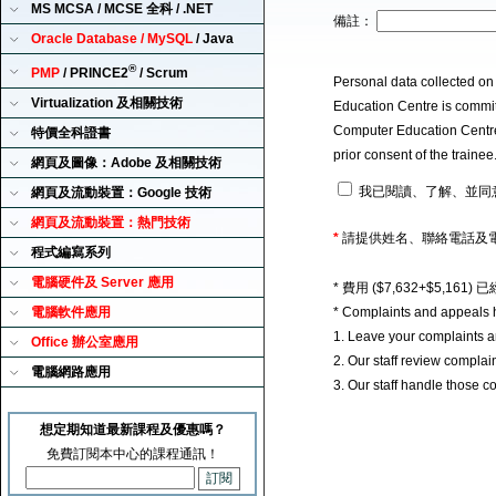
MS MCSA / MCSE 全科 / .NET
備註：
Oracle Database / MySQL
/ Java
®
PMP
/ PRINCE2
/ Scrum
Personal data collected on
Virtualization 及相關技術
Education Centre is committ
Computer Education Centre u
特價全科證書
prior consent of the traine
網頁及圖像：Adobe 及相關技術
我已閱讀、了解、並同
網頁及流動裝置：Google 技術
網頁及流動裝置：熱門技術
*
請提供姓名、聯絡電話及
程式編寫系列
電腦硬件及 Server 應用
* 費用 ($7,632+$5,1
電腦軟件應用
* Complaints and appeals 
1. Leave your complaints 
Office 辦公室應用
2. Our staff review complai
電腦網路應用
3. Our staff handle those c
想定期知道最新課程及優惠嗎？
免費訂閱本中心的課程通訊！