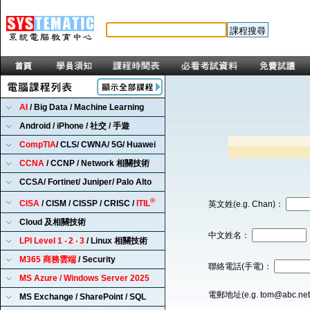
AI
/ Big Data / Machine Learning
Android / iPhone / 社交 / 手遊
CompTIA
/ CLS/ CWNA/ 5G/ Huawei
CCNA
/ CCNP / Network 相關技術
CCSA/ Fortinet/ Juniper/ Palo Alto
®
CISA
/ CISM / CISSP / CRISC /
ITIL
英文姓(e.g. Chan)：
Cloud 及相關技術
中文姓名：
LPI Level 1 ‧ 2 ‧ 3
/ Linux 相關技術
M365 商務雲端
/ Security
聯絡電話(手電)：
MS Azure / Windows Server 2025
電郵地址(e.g. tom@abc.ne
MS Exchange / SharePoint / SQL