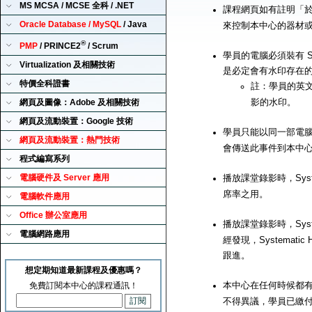
MS MCSA / MCSE 全科 / .NET
課程網頁如有註明「
Oracle Database / MySQL
/ Java
來控制本中心的器材
®
PMP
/ PRINCE2
/ Scrum
學員的電腦必須裝有 Sy
Virtualization 及相關技術
是必定會有水印存在
特價全科證書
註：學員的英
影的水印。
網頁及圖像：Adobe 及相關技術
網頁及流動裝置：Google 技術
學員只能以同一部電腦來播
網頁及流動裝置：熱門技術
會傳送此事件到本中
程式編寫系列
電腦硬件及 Server 應用
播放課堂錄影時，Syst
席率之用。
電腦軟件應用
Office 辦公室應用
播放課堂錄影時，Syst
電腦網路應用
經發現，Systemat
跟進。
想定期知道最新課程及優惠嗎？
本中心在任何時候都有
免費訂閱本中心的課程通訊！
不得異議，學員已繳