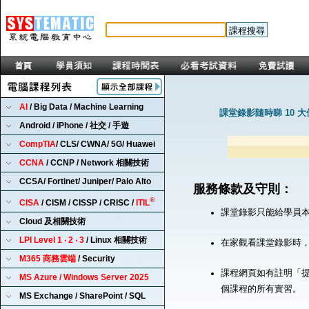
AI
/ Big Data / Machine Learning
課堂錄影隨時睇 10 
Android / iPhone / 社交 / 手遊
CompTIA
/ CLS/ CWNA/ 5G/ Huawei
CCNA
/ CCNP / Network 相關技術
CCSA/ Fortinet/ Juniper/ Palo Alto
服務條款及守則：
®
CISA
/ CISM / CISSP / CRISC /
ITIL
課堂錄影只能給學員
Cloud 及相關技術
LPI Level 1 ‧ 2 ‧ 3
/ Linux 相關技術
在家觀看課堂錄影時
M365 商務雲端
/ Security
課程網頁如有註明「提
MS Azure / Windows Server 2025
個課程的所有實習。
MS Exchange / SharePoint / SQL