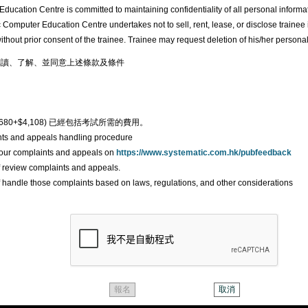
ducation Centre is committed to maintaining confidentiality of all personal informati
 Computer Education Centre undertakes not to sell, rent, lease, or disclose trainee 
ithout prior consent of the trainee. Trainee may request deletion of his/her personal
讀、了解、並同意上述條款及條件
2,680+$4,108) 已經包括考試所需的費用。
nts and appeals handling procedure
your complaints and appeals on
https://www.systematic.com.hk/pubfeedback
ff review complaints and appeals.
ff handle those complaints based on laws, regulations, and other considerations