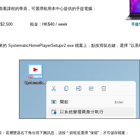
觀看課程的學員，可選擇租用本中心提供的手提電腦：
2,500
租金：HK$40 / week
手提
的 SystematicHomePlayerSetupv2.exe 檔案上，點按滑鼠右鍵，選擇
。
 1：若瀏覽器右下角出現下圖訊息，須按 ^ 箭咀並選擇 "保留"，才可儲存檔案：