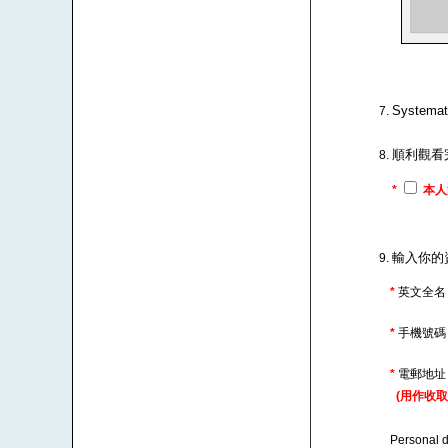
Syste
順利觀看
*
本人
輸入你的
*
英文全名
*
手機號
*
電郵地
(用作收取
Personal d