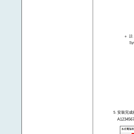
註
Sy
安裝完成後
A1234