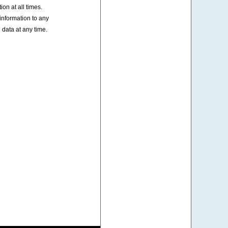
on at all times.
information to any
 data at any time.