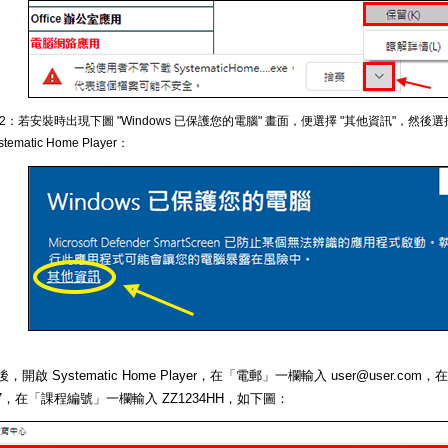
 2：若安裝時出現下圖 "Windows 已保護您的電腦" 畫面，便選擇 "其他資訊"，然後選
stematic Home Player：
，開啟 Systematic Home Player，在「電郵」一欄輸入 user@user.c
567，在「課程編號」一欄輸入 ZZ1234HH，如下圖：