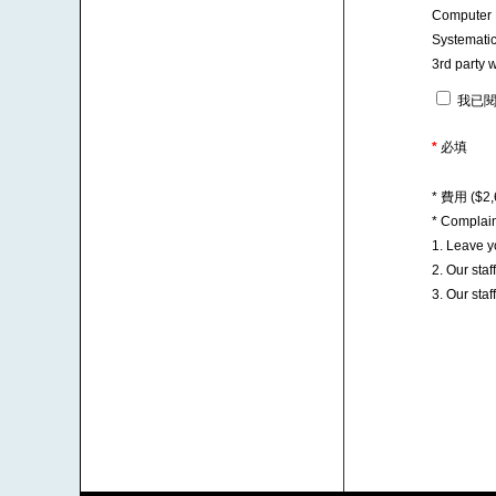
Computer E
Systematic
3rd party w
我已閱
*
必填
* 費用 ($
* Complai
1. Leave 
2. Our sta
3. Our sta