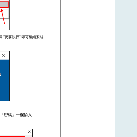
擇 "仍要執行" 即可繼續安裝
om，在「密碼」一欄輸入