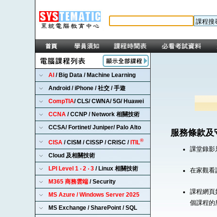
AI
/ Big Data / Machine Learning
Android / iPhone / 社交 / 手遊
CompTIA
/ CLS/ CWNA/ 5G/ Huawei
CCNA
/ CCNP / Network 相關技術
CCSA/ Fortinet/ Juniper/ Palo Alto
服務條款及
®
CISA
/ CISM / CISSP / CRISC /
ITIL
課堂錄影
Cloud 及相關技術
LPI Level 1 ‧ 2 ‧ 3
/ Linux 相關技術
在家觀看
M365 商務雲端
/ Security
課程網頁
MS Azure / Windows Server 2025
個課程的
MS Exchange / SharePoint / SQL