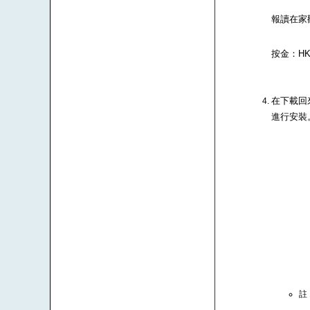
報讀在家
按金：HK$
在下載回來
進行安裝
註