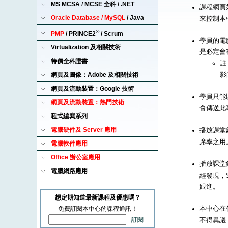
MS MCSA / MCSE 全科 / .NET
課程網頁
Oracle Database / MySQL
/ Java
來控制本
®
PMP
/ PRINCE2
/ Scrum
學員的電腦
Virtualization 及相關技術
是必定會
特價全科證書
註
影
網頁及圖像：Adobe 及相關技術
網頁及流動裝置：Google 技術
學員只能以
網頁及流動裝置：熱門技術
會傳送此
程式編寫系列
電腦硬件及 Server 應用
播放課堂錄
席率之用
電腦軟件應用
Office 辦公室應用
播放課堂錄
電腦網路應用
經發現，S
跟進。
想定期知道最新課程及優惠嗎？
本中心在
免費訂閱本中心的課程通訊！
不得異議