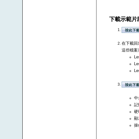
下載示範片
在下載回來
這些檔案並
Le
Le
Le
中央
記
硬
顯
操作