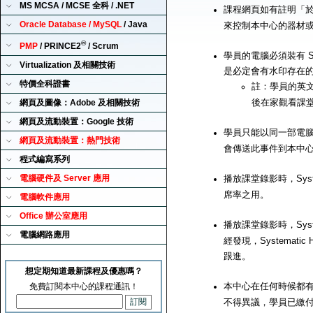
MS MCSA / MCSE 全科 / .NET
課程網頁如有註明「
Oracle Database / MySQL
/ Java
來控制本中心的器材
®
PMP
/ PRINCE2
/ Scrum
學員的電腦必須裝有 Sy
Virtualization 及相關技術
是必定會有水印存在
特價全科證書
註：學員的英文
後在家觀看課
網頁及圖像：Adobe 及相關技術
網頁及流動裝置：Google 技術
學員只能以同一部電腦來播
網頁及流動裝置：熱門技術
會傳送此事件到本中
程式編寫系列
電腦硬件及 Server 應用
播放課堂錄影時，Syst
席率之用。
電腦軟件應用
Office 辦公室應用
播放課堂錄影時，Syst
電腦網路應用
經發現，Systemat
跟進。
想定期知道最新課程及優惠嗎？
本中心在任何時候都有
免費訂閱本中心的課程通訊！
不得異議，學員已繳