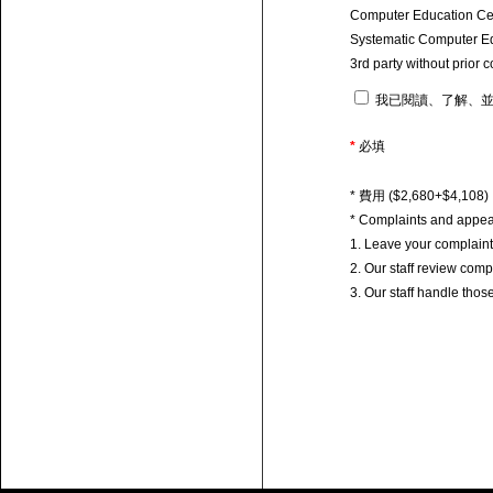
Computer Education Centr
Systematic Computer Educ
3rd party without prior 
我已閱讀、了解、並
*
必填
* 費用 ($2,680+$4
* Complaints and appea
1. Leave your complain
2. Our staff review com
3. Our staff handle tho