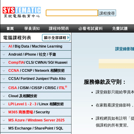
AI
/ Big Data / Machine Learning
課堂錄影隨
Android / iPhone / 社交 / 手遊
CompTIA
/ CLS/ CWNA/ 5G/ Huawei
CCNA
/ CCNP / Network 相關技術
CCSA/ Fortinet/ Juniper/ Palo Alto
服務條款及守則：
®
CISA
/ CISM / CISSP / CRISC /
ITIL
課堂錄影只能給學員
Cloud 及相關技術
LPI Level 1 ‧ 2 ‧ 3
/ Linux 相關技術
在家觀看課堂錄影時
M365 商務雲端
/ Security
課程網頁如有註明「提
MS Azure / Windows Server 2025
個課程的所有實習。
MS Exchange / SharePoint / SQL